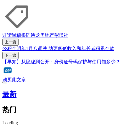
诽谤
尚穆根
陈诗龙
房地产
彭博社
上一篇
公积金明年1月八调整 助更多低收入和年长者积累存款
下一篇
【早知】从隐秘到公开：身份证号码保护与使用知多少？
购买此文章
最新
热门
Loading...