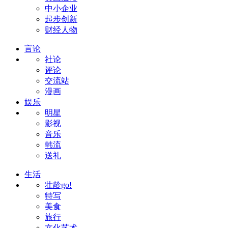
中小企业
起步创新
财经人物
言论
社论
评论
交流站
漫画
娱乐
明星
影视
音乐
韩流
送礼
生活
壮龄go!
特写
美食
旅行
文化艺术