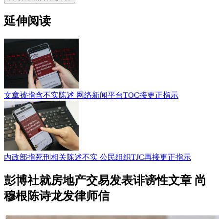
延伸阅读
文章被指含不实陈述 网络新闻平台TOC接更正指示
内政部指死刑相关陈述不实 公民组织TJC再接更正指示
彭博社就房地产交易发表诽谤性文章 尚
穆根陈诗龙发律师信