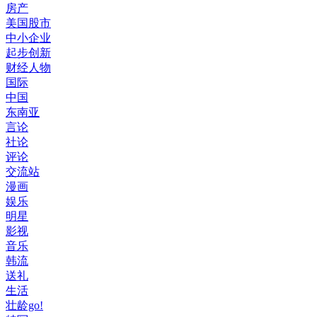
房产
美国股市
中小企业
起步创新
财经人物
国际
中国
东南亚
言论
社论
评论
交流站
漫画
娱乐
明星
影视
音乐
韩流
送礼
生活
壮龄go!