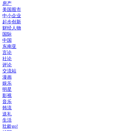
房产
美国股市
中小企业
起步创新
财经人物
国际
中国
东南亚
言论
社论
评论
交流站
漫画
娱乐
明星
影视
音乐
韩流
送礼
生活
壮龄go!