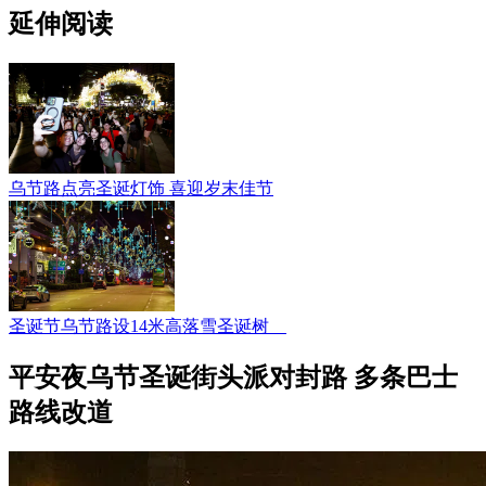
延伸阅读
乌节路点亮圣诞灯饰 喜迎岁末佳节
圣诞节乌节路设14米高落雪圣诞树
平安夜乌节圣诞街头派对封路 多条巴士
路线改道