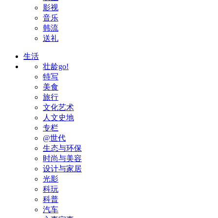
影视
音乐
韩流
送礼
生活
壮龄go!
特写
美食
旅行
文化艺术
人文史地
专栏
@世代
生态与环保
时尚与美容
设计与家居
光影
科玩
科普
汽车