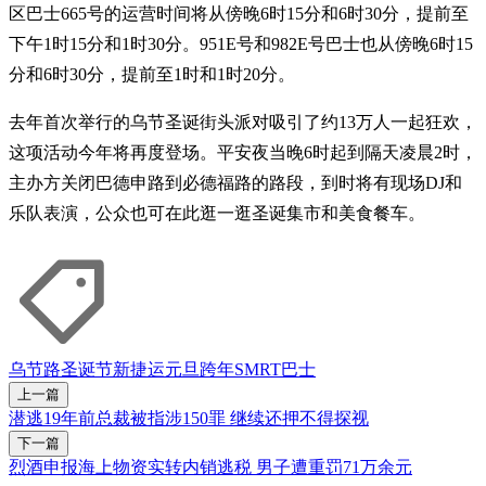
区巴士665号的运营时间将从傍晚6时15分和6时30分，提前至
下午1时15分和1时30分。951E号和982E号巴士也从傍晚6时15
分和6时30分，提前至1时和1时20分。
去年首次举行的乌节圣诞街头派对吸引了约13万人一起狂欢，
这项活动今年将再度登场。平安夜当晚6时起到隔天凌晨2时，
主办方关闭巴德申路到必德福路的路段，到时将有现场DJ和
乐队表演，公众也可在此逛一逛圣诞集市和美食餐车。
乌节路
圣诞节
新捷运
元旦
跨年
SMRT
巴士
上一篇
潜逃19年前总裁被指涉150罪 继续还押不得探视
下一篇
烈酒申报海上物资实转内销逃税 男子遭重罚71万余元