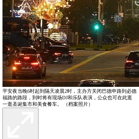
平安夜当晚6时起到隔天凌晨2时，主办方关闭巴德申路到必德
福路的路段，到时将有现场DJ和乐队表演，公众也可在此逛
一逛圣诞集市和美食餐车。 （档案照片）