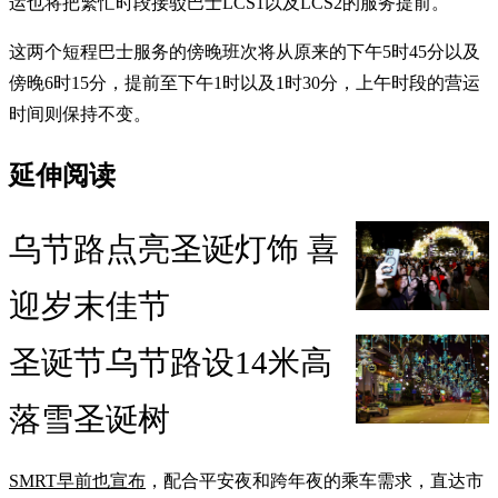
运也将把繁忙时段接驳巴士LCS1以及LCS2的服务提前。
这两个短程巴士服务的傍晚班次将从原来的下午5时45分以及
傍晚6时15分，提前至下午1时以及1时30分，上午时段的营运
时间则保持不变。
延伸阅读
乌节路点亮圣诞灯饰 喜
迎岁末佳节
圣诞节乌节路设14米高
落雪圣诞树
SMRT早前也宣布
，配合平安夜和跨年夜的乘车需求，直达市