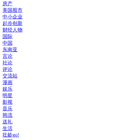
房产
美国股市
中小企业
起步创新
财经人物
国际
中国
东南亚
言论
社论
评论
交流站
漫画
娱乐
明星
影视
音乐
韩流
送礼
生活
壮龄go!