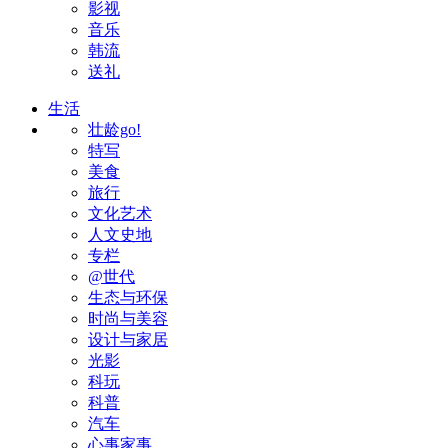
影视
音乐
韩流
送礼
生活
壮龄go!
特写
美食
旅行
文化艺术
人文史地
专栏
@世代
生态与环保
时尚与美容
设计与家居
光影
科玩
科普
汽车
心事家事