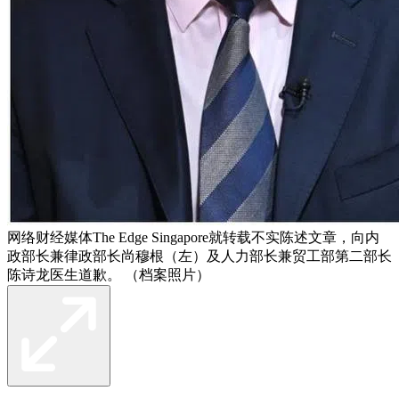
网络财经媒体The Edge Singapore就转载不实陈述文章，向内
政部长兼律政部长尚穆根（左）及人力部长兼贸工部第二部长
陈诗龙医生道歉。 （档案照片）