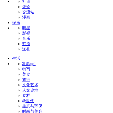
社论
评论
交流站
漫画
娱乐
明星
影视
音乐
韩流
送礼
生活
壮龄go!
特写
美食
旅行
文化艺术
人文史地
专栏
@世代
生态与环保
时尚与美容