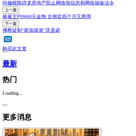
尚穆根
陈诗龙
房地产
防止网络假信息和网络操纵法令
上一篇
偷雇主约9600元金饰 女佣监四个月又两周
下一篇
佛教徒制“新加坡派”庆圣诞
购买此文章
最新
热门
Loading...
更多消息