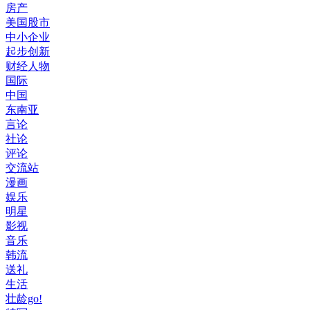
房产
美国股市
中小企业
起步创新
财经人物
国际
中国
东南亚
言论
社论
评论
交流站
漫画
娱乐
明星
影视
音乐
韩流
送礼
生活
壮龄go!