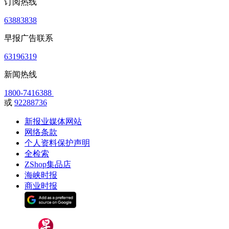
订阅热线
63883838
早报广告联系
63196319
新闻热线
1800-7416388
或
92288736
新报业媒体网站
网络条款
个人资料保护声明
全检索
ZShop集品店
海峡时报
商业时报