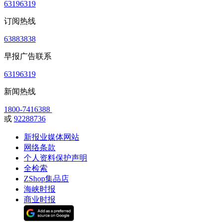
63196319
订阅热线
63883838
早报广告联系
63196319
新闻热线
1800-7416388
或
92288736
新报业媒体网站
网络条款
个人资料保护声明
全检索
ZShop集品店
海峡时报
商业时报