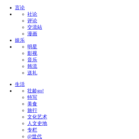
言论
社论
评论
交流站
漫画
娱乐
明星
影视
音乐
韩流
送礼
生活
壮龄go!
特写
美食
旅行
文化艺术
人文史地
专栏
@世代