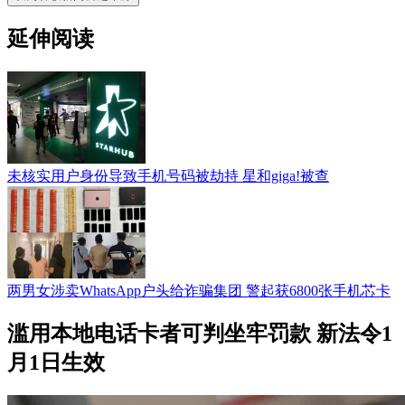
延伸阅读
未核实用户身份导致手机号码被劫持 星和giga!被查
两男女涉卖WhatsApp户头给诈骗集团 警起获6800张手机芯卡
滥用本地电话卡者可判坐牢罚款 新法令1
月1日生效