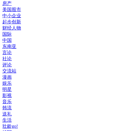
房产
美国股市
中小企业
起步创新
财经人物
国际
中国
东南亚
言论
社论
评论
交流站
漫画
娱乐
明星
影视
音乐
韩流
送礼
生活
壮龄go!