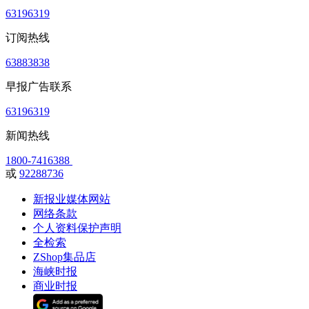
63196319
订阅热线
63883838
早报广告联系
63196319
新闻热线
1800-7416388
或
92288736
新报业媒体网站
网络条款
个人资料保护声明
全检索
ZShop集品店
海峡时报
商业时报