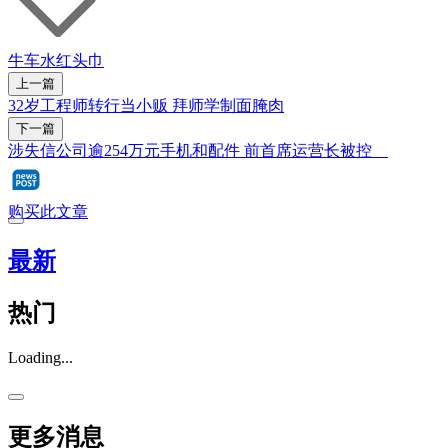
牛车水
红头巾
上一篇
32岁工程师转行当小贩 拜师学制面腌肉
下一篇
涉失信公司逾254万元手机和配件 前首席运营长被控
购买此文章
最新
热门
Loading...
更多消息