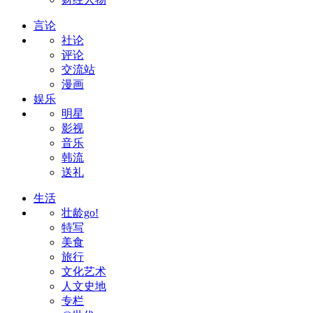
言论
社论
评论
交流站
漫画
娱乐
明星
影视
音乐
韩流
送礼
生活
壮龄go!
特写
美食
旅行
文化艺术
人文史地
专栏