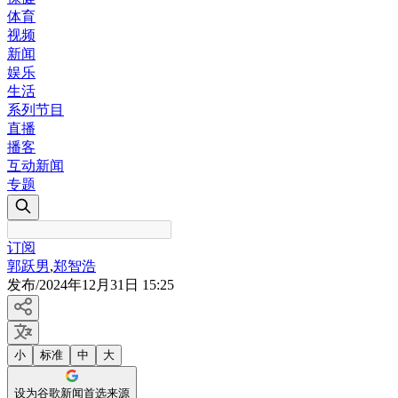
体育
视频
新闻
娱乐
生活
系列节目
直播
播客
互动新闻
专题
订阅
郭跃男
,
郑智浩
发布
/
2024年12月31日 15:25
小
标准
中
大
设为谷歌新闻首选来源