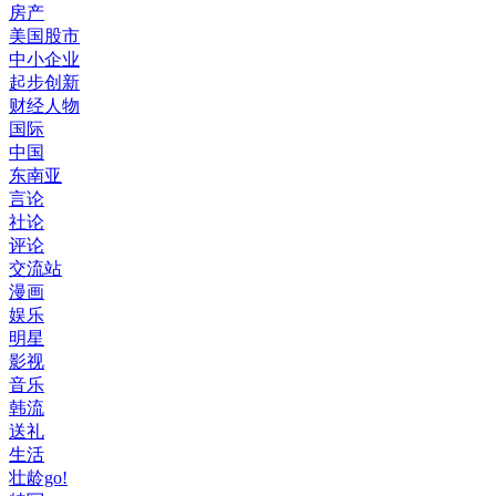
房产
美国股市
中小企业
起步创新
财经人物
国际
中国
东南亚
言论
社论
评论
交流站
漫画
娱乐
明星
影视
音乐
韩流
送礼
生活
壮龄go!