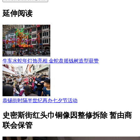
延伸阅读
牛车水蛇年灯饰亮相 金蛇盘摇钱树造型获赞
恭锡街时隔半世纪再办七夕节活动
史密斯街红头巾铜像因整修拆除 暂由商
联会保管