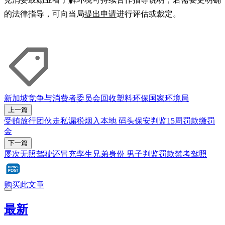
的法律指导，可向当局
提出申请
进行评估或裁定。
新加坡竞争与消费者委员会
回收
塑料
环保
国家环境局
上一篇
受贿放行团伙走私漏税烟入本地 码头保安判监15周罚款缴罚
金
下一篇
屡次无照驾驶还冒充孪生兄弟身份 男子判监罚款禁考驾照
购买此文章
最新