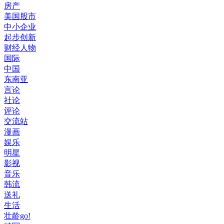
房产
美国股市
中小企业
起步创新
财经人物
国际
中国
东南亚
言论
社论
评论
交流站
漫画
娱乐
明星
影视
音乐
韩流
送礼
生活
壮龄go!