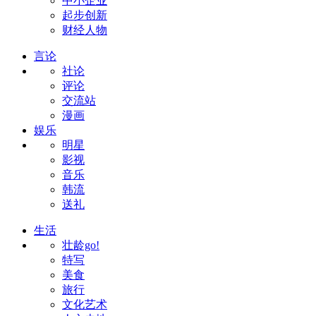
中小企业
起步创新
财经人物
言论
社论
评论
交流站
漫画
娱乐
明星
影视
音乐
韩流
送礼
生活
壮龄go!
特写
美食
旅行
文化艺术