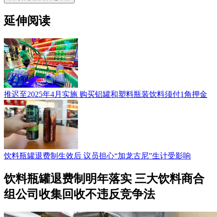
延伸阅读
推迟至2025年4月实施 购买铝罐和塑料瓶装饮料须付1角押金
饮料瓶罐退费制生效后 议员担心“加龙古尼”生计受影响
饮料瓶罐退费制明年落实 三大饮料商合
组公司收集回收不违反竞争法