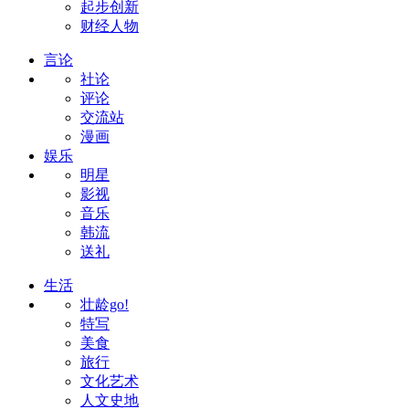
起步创新
财经人物
言论
社论
评论
交流站
漫画
娱乐
明星
影视
音乐
韩流
送礼
生活
壮龄go!
特写
美食
旅行
文化艺术
人文史地