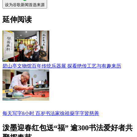
设为谷歌新闻首选来源
延伸阅读
碧山亭文物馆百年传统乐器展 探看绝传工艺与有趣来历
每天写字8小时 百岁书法家徐祖燊字字皆慈善
泼墨迎春红包送“福” 逾300书法爱好者共