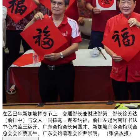
在乙巳年新加坡挥春节上，交通部长兼财政部第二部长徐芳达
（前排中）与众人一同挥毫，迎春纳福。前排左起为南洋书法
中心总监王运开、广东会馆会长何国才、新加坡宗乡会馆联合
总会会长蔡其生、广东会馆署理会长尹崇明。 （张俊杰摄）