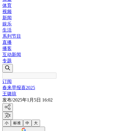
体育
视频
新闻
娱乐
生活
系列节目
直播
播客
互动新闻
专题
订阅
春来早报喜2025
王璐琼
发布
/
2025年1月5日 16:02
小
标准
中
大