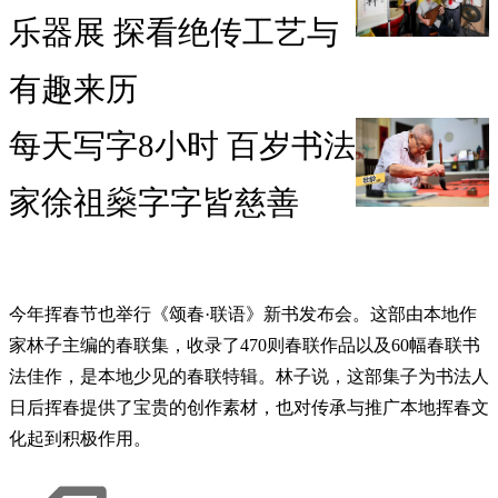
乐器展 探看绝传工艺与
有趣来历
每天写字8小时 百岁书法
家徐祖燊字字皆慈善
今年挥春节也举行《颂春·联语》新书发布会。这部由本地作
家林子主编的春联集，收录了470则春联作品以及60幅春联书
法佳作，是本地少见的春联特辑。林子说，这部集子为书法人
日后挥春提供了宝贵的创作素材，也对传承与推广本地挥春文
化起到积极作用。