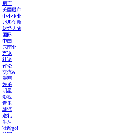
房产
美国股市
中小企业
起步创新
财经人物
国际
中国
东南亚
言论
社论
评论
交流站
漫画
娱乐
明星
影视
音乐
韩流
送礼
生活
壮龄go!