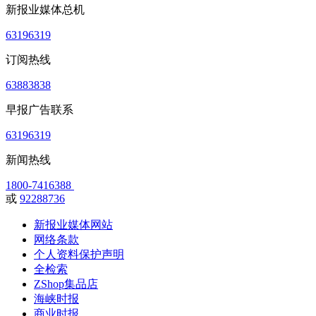
新报业媒体总机
63196319
订阅热线
63883838
早报广告联系
63196319
新闻热线
1800-7416388
或
92288736
新报业媒体网站
网络条款
个人资料保护声明
全检索
ZShop集品店
海峡时报
商业时报