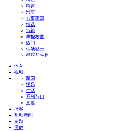
科普
汽车
心事家事
精选
特辑
早报校园
热门
生活贴士
星座与生肖
体育
视频
新闻
娱乐
生活
系列节目
直播
播客
互动新闻
专题
保健