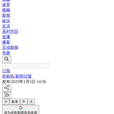
体育
视频
新闻
娱乐
生活
系列节目
直播
播客
互动新闻
专题
订阅
曾薪机
/
新明日报
发布
/
2025年1月5日 14:56
小
标准
中
大
设为谷歌新闻首选来源