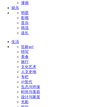
漫画
娱乐
明星
影视
音乐
韩流
送礼
生活
壮龄go!
特写
美食
旅行
文化艺术
人文史地
专栏
@世代
生态与环保
时尚与美容
设计与家居
光影
科玩