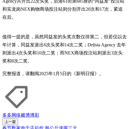
Agency共开出22次头奖，后港61街第685座的“同益发”投注站
和实龙岗NEX购物商场投注站则分别开出20次和17次，紧追
在后。
值得一提的是，虽然同益发的头奖次数仅排第二，但若仅以去
年计算，同益发派出6次头奖和14次二奖；Delisia Agency 去年
则派出4次头奖和10次二奖；而NEX商场投注站则派出3次头
奖和8次二奖。
完整报道，请翻阅2025年1月5日的《新明日报》。
多多
网络赌博
博彩
上一篇
春节数家肉干店起价 每公斤涨两三元