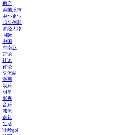
房产
美国股市
中小企业
起步创新
财经人物
国际
中国
东南亚
言论
社论
评论
交流站
漫画
娱乐
明星
影视
音乐
韩流
送礼
生活
壮龄go!