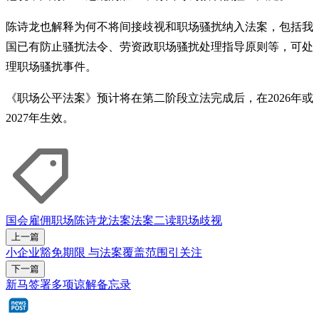
陈诗龙也解释为何不将间接歧视和职场骚扰纳入法案，包括我
国已有防止骚扰法令、劳资政职场骚扰处理指导原则等，可处
理职场骚扰事件。
《职场公平法案》预计将在第二阶段立法完成后，在2026年或
2027年生效。
国会
雇佣
职场
陈诗龙
法案
法案二读
职场歧视
上一篇
小企业豁免期限 与法案覆盖范围引关注
下一篇
新马签署多项谅解备忘录