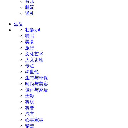
音乐
韩流
送礼
生活
壮龄go!
特写
美食
旅行
文化艺术
人文史地
专栏
@世代
生态与环保
时尚与美容
设计与家居
光影
科玩
科普
汽车
心事家事
精选