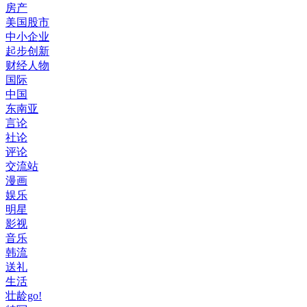
房产
美国股市
中小企业
起步创新
财经人物
国际
中国
东南亚
言论
社论
评论
交流站
漫画
娱乐
明星
影视
音乐
韩流
送礼
生活
壮龄go!