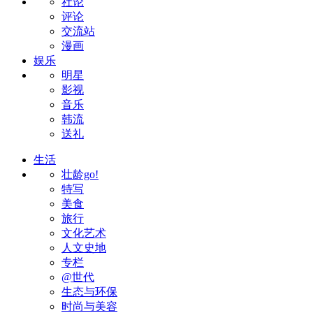
社论
评论
交流站
漫画
娱乐
明星
影视
音乐
韩流
送礼
生活
壮龄go!
特写
美食
旅行
文化艺术
人文史地
专栏
@世代
生态与环保
时尚与美容