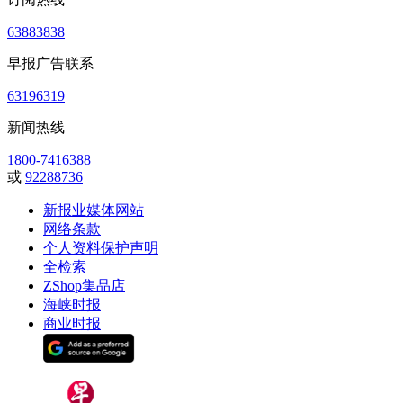
63883838
早报广告联系
63196319
新闻热线
1800-7416388
或
92288736
新报业媒体网站
网络条款
个人资料保护声明
全检索
ZShop集品店
海峡时报
商业时报