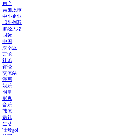
房产
美国股市
中小企业
起步创新
财经人物
国际
中国
东南亚
言论
社论
评论
交流站
漫画
娱乐
明星
影视
音乐
韩流
送礼
生活
壮龄go!