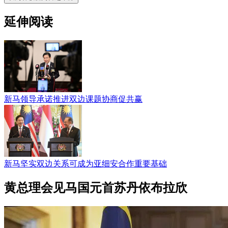
延伸阅读
新马领导承诺推进双边课题协商促共赢
新马坚实双边关系可成为亚细安合作重要基础
黄总理会见马国元首苏丹依布拉欣