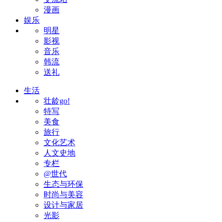
漫画
娱乐
明星
影视
音乐
韩流
送礼
生活
壮龄go!
特写
美食
旅行
文化艺术
人文史地
专栏
@世代
生态与环保
时尚与美容
设计与家居
光影