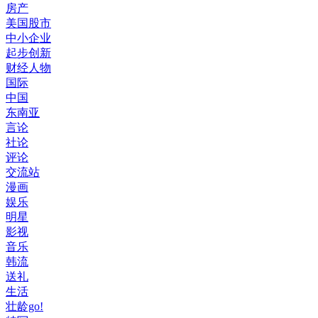
房产
美国股市
中小企业
起步创新
财经人物
国际
中国
东南亚
言论
社论
评论
交流站
漫画
娱乐
明星
影视
音乐
韩流
送礼
生活
壮龄go!