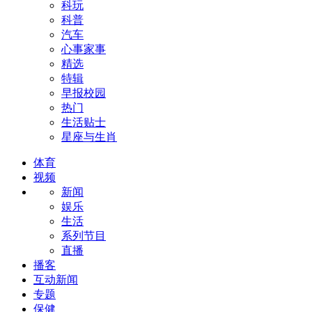
科玩
科普
汽车
心事家事
精选
特辑
早报校园
热门
生活贴士
星座与生肖
体育
视频
新闻
娱乐
生活
系列节目
直播
播客
互动新闻
专题
保健