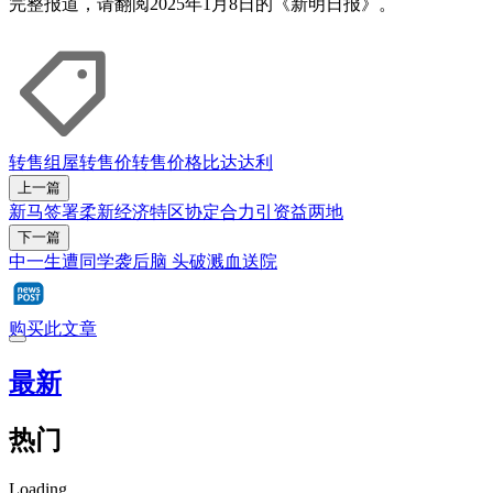
完整报道，请翻阅2025年1月8日的《新明日报》。
转售组屋
转售价
转售价格
比达达利
上一篇
新马签署柔新经济特区协定合力引资益两地
下一篇
中一生遭同学袭后脑 头破溅血送院
购买此文章
最新
热门
Loading...