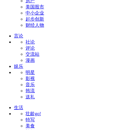
房产
美国股市
中小企业
起步创新
财经人物
言论
社论
评论
交流站
漫画
娱乐
明星
影视
音乐
韩流
送礼
生活
壮龄go!
特写
美食