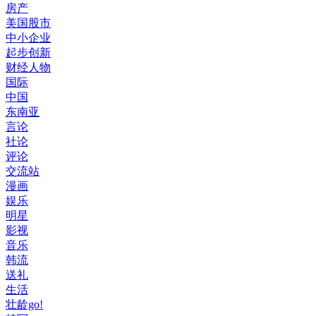
房产
美国股市
中小企业
起步创新
财经人物
国际
中国
东南亚
言论
社论
评论
交流站
漫画
娱乐
明星
影视
音乐
韩流
送礼
生活
壮龄go!