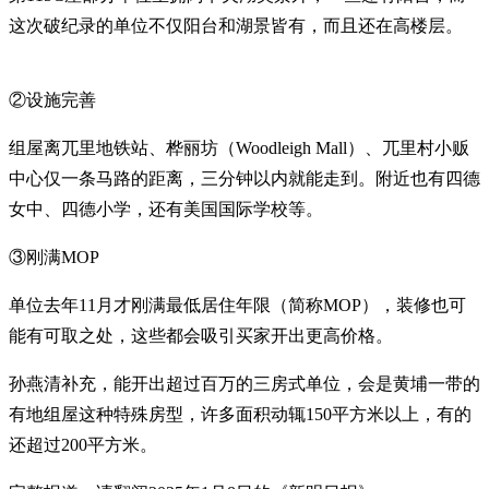
这次破纪录的单位不仅阳台和湖景皆有，而且还在高楼层。
②设施完善
组屋离兀里地铁站、桦丽坊（Woodleigh Mall）、兀里村小贩
中心仅一条马路的距离，三分钟以内就能走到。附近也有四德
女中、四德小学，还有美国国际学校等。
③刚满MOP
单位去年11月才刚满最低居住年限（简称MOP），装修也可
能有可取之处，这些都会吸引买家开出更高价格。
孙燕清补充，能开出超过百万的三房式单位，会是黄埔一带的
有地组屋这种特殊房型，许多面积动辄150平方米以上，有的
还超过200平方米。