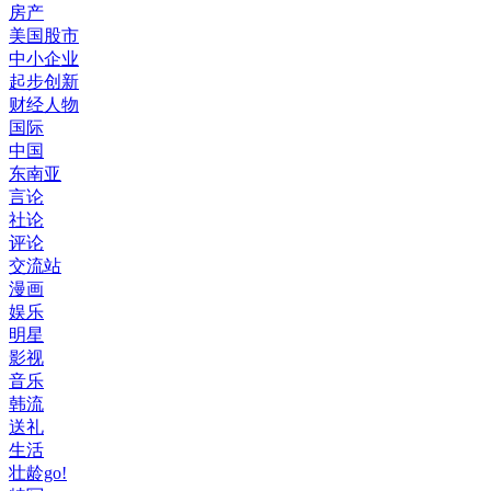
房产
美国股市
中小企业
起步创新
财经人物
国际
中国
东南亚
言论
社论
评论
交流站
漫画
娱乐
明星
影视
音乐
韩流
送礼
生活
壮龄go!