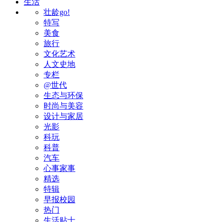
生活
壮龄go!
特写
美食
旅行
文化艺术
人文史地
专栏
@世代
生态与环保
时尚与美容
设计与家居
光影
科玩
科普
汽车
心事家事
精选
特辑
早报校园
热门
生活贴士