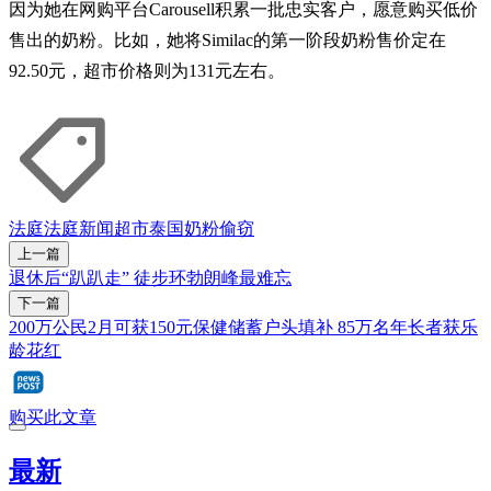
因为她在网购平台Carousell积累一批忠实客户，愿意购买低价
售出的奶粉。比如，她将Similac的第一阶段奶粉售价定在
92.50元，超市价格则为131元左右。
法庭
法庭新闻
超市
泰国
奶粉
偷窃
上一篇
退休后“趴趴走” 徒步环勃朗峰最难忘
下一篇
200万公民2月可获150元保健储蓄户头填补 85万名年长者获乐
龄花红
购买此文章
最新