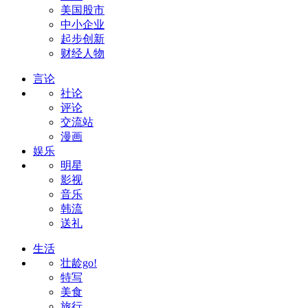
美国股市
中小企业
起步创新
财经人物
言论
社论
评论
交流站
漫画
娱乐
明星
影视
音乐
韩流
送礼
生活
壮龄go!
特写
美食
旅行