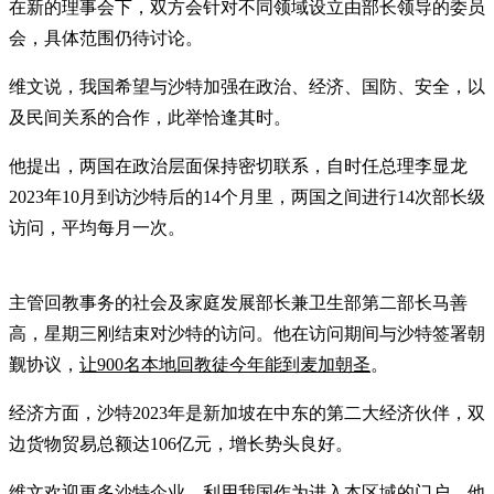
在新的理事会下，双方会针对不同领域设立由部长领导的委员
会，具体范围仍待讨论。
维文说，我国希望与沙特加强在政治、经济、国防、安全，以
及民间关系的合作，此举恰逢其时。
他提出，两国在政治层面保持密切联系，自时任总理李显龙
2023年10月到访沙特后的14个月里，两国之间进行14次部长级
访问，平均每月一次。
主管回教事务的社会及家庭发展部长兼卫生部第二部长马善
高，星期三刚结束对沙特的访问。他在访问期间与沙特签署朝
觐协议，
让900名本地回教徒今年能到麦加朝圣
。
经济方面，沙特2023年是新加坡在中东的第二大经济伙伴，双
边货物贸易总额达106亿元，增长势头良好。
维文欢迎更多沙特企业，利用我国作为进入本区域的门户。他