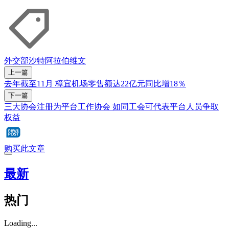
外交部
沙特阿拉伯
维文
上一篇
去年截至11月 樟宜机场零售额达22亿元同比增18％
下一篇
三大协会注册为平台工作协会 如同工会可代表平台人员争取
权益
购买此文章
最新
热门
Loading...