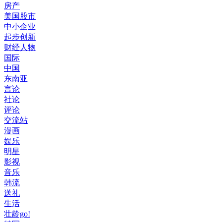
房产
美国股市
中小企业
起步创新
财经人物
国际
中国
东南亚
言论
社论
评论
交流站
漫画
娱乐
明星
影视
音乐
韩流
送礼
生活
壮龄go!