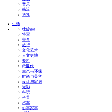
音乐
韩流
送礼
生活
壮龄go!
特写
美食
旅行
文化艺术
人文史地
专栏
@世代
生态与环保
时尚与美容
设计与家居
光影
科玩
科普
汽车
心事家事