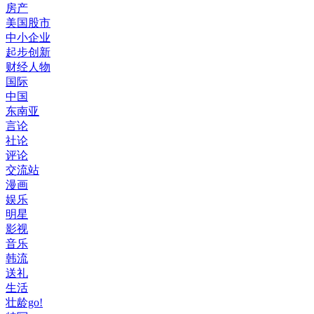
房产
美国股市
中小企业
起步创新
财经人物
国际
中国
东南亚
言论
社论
评论
交流站
漫画
娱乐
明星
影视
音乐
韩流
送礼
生活
壮龄go!