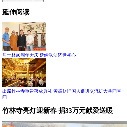
延伸阅读
居士林90周年大庆 延续弘法济世初心
出席竹林寺重建落成典礼 黄循财吁国人促进交流扩大共同空
间
竹林寺亮灯迎新春 捐33万元献爱送暖