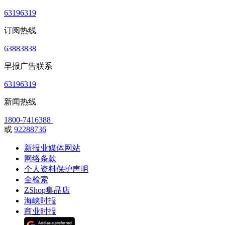
63196319
订阅热线
63883838
早报广告联系
63196319
新闻热线
1800-7416388
或
92288736
新报业媒体网站
网络条款
个人资料保护声明
全检索
ZShop集品店
海峡时报
商业时报