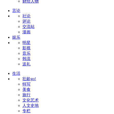
财经人物
言论
社论
评论
交流站
漫画
娱乐
明星
影视
音乐
韩流
送礼
生活
壮龄go!
特写
美食
旅行
文化艺术
人文史地
专栏