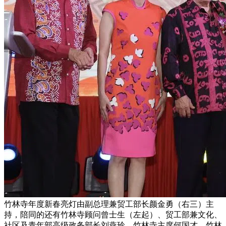
竹林寺年度新春亮灯由副总理兼贸工部长颜金勇（右三）主
持，陪同的还有竹林寺顾问曾士生（左起）、贸工部兼文化、
社区及青年部高级政务部长刘燕玲、竹林寺主席何国才、竹林