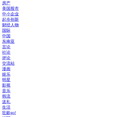
房产
美国股市
中小企业
起步创新
财经人物
国际
中国
东南亚
言论
社论
评论
交流站
漫画
娱乐
明星
影视
音乐
韩流
送礼
生活
壮龄go!