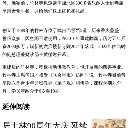
等。晚宴前，竹林寺也邀请丰加北区300多名乐龄人士到寺庙
享用素食午餐，并给他们送上红包和礼品。
创立于1989年的竹林寺位于武吉巴督西5道，历来香火鼎盛，
善信众多，因空间不敷使用，在2016年重建翻新，历时五年斥
资2000多万，崭新的六层楼新寺院2021年落成，2022年由当时
的副总理兼财政部长黄循财开幕。
重建后的竹林寺，积极推动佛教教育，也开展新的慈善事业。
竹林寺主席何国才接受《联合早报》访问时说，竹林寺目前每
星期六为青少年开班教导《弟子规》和佛学，课程为期九个
月，学员年龄介于6岁至18岁。
延伸阅读
居士林90周年大庆 延续