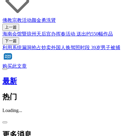
佛教
宗教活动
颜金勇
洗肾
上一篇
海南会馆暨琼州天后宫办挥春活动 送出约550幅作品
下一篇
利用系统漏洞抢占炒卖外国人换驾照时段 39岁男子被捕
购买此文章
最新
热门
Loading...
更多消息