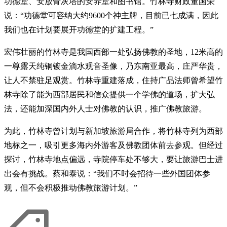
功德堂、安放骨灰塔的安养堂和图书馆。竹林寺财政董国荣
说：“功德堂可容纳大约9600个神主牌，目前已七成满，因此
我们也在计划要展开功德堂的扩建工程。”
宏伟壮丽的竹林寺是我国西部一处弘扬佛教的圣地，12米高的
一尊露天纯铜镀金滴水观音圣像，乃东南亚最高，庄严华贵，
让人不禁驻足观赏。竹林寺重建落成，住持广品法师曾希望竹
林寺除了能为西部居民和信众提供一个学佛的道场，扩大弘
法，还能加深国内外人士对佛教的认识，推广佛教旅游。
为此，竹林寺曾计划与新加坡旅游局合作，将竹林寺列为西部
地标之一，吸引更多海内外游客及佛教团体前去参观。但经过
探讨，竹林寺地点偏远，寺院停车处不够大，要让旅游巴士进
出会有挑战。蔡和泰说：“我们不时会招待一些外国团体参
观，但不会积极推动佛教旅游计划。”