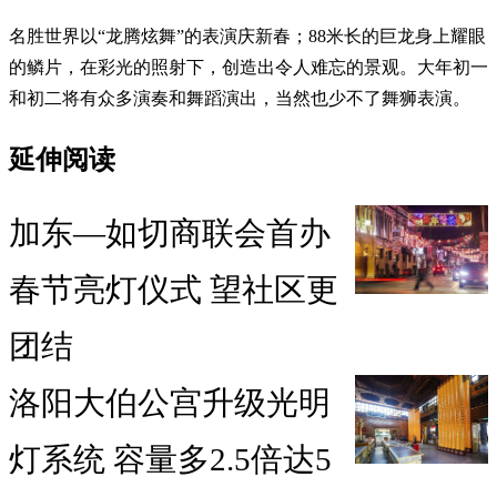
名胜世界以“龙腾炫舞”的表演庆新春；88米长的巨龙身上耀眼
的鳞片，在彩光的照射下，创造出令人难忘的景观。大年初一
和初二将有众多演奏和舞蹈演出，当然也少不了舞狮表演。
延伸阅读
加东—如切商联会首办
春节亮灯仪式 望社区更
团结
洛阳大伯公宫升级光明
灯系统 容量多2.5倍达5