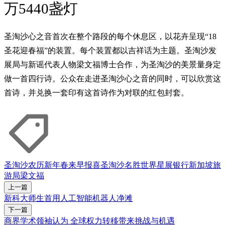
万5440盏灯
圣淘沙心之音首次在整个路段的每个休息区，以花卉呈现“18
圣花迎春福”的装置。每个装置都以吉祥话为主题。圣淘沙发
展局与新谣代表人物梁文福博士合作，为圣淘沙的美景量身定
做一首四行诗。公众在走进圣淘沙心之音的同时，可以欣赏这
首诗，并兑换一套印有这首诗作为对联的红包封套。
圣淘沙
农历新年
春来早报喜
圣淘沙名胜世界
星展银行
新加坡旅
游局
梁文福
上一篇
新科大师生首用人工智能机器人净滩
下一篇
商界学术领袖认为 全球权力转移带来挑战与机遇