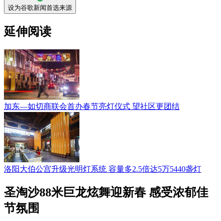
设为谷歌新闻首选来源
延伸阅读
加东—如切商联会首办春节亮灯仪式 望社区更团结
洛阳大伯公宫升级光明灯系统 容量多2.5倍达5万5440盏灯
圣淘沙88米巨龙炫舞迎新春 感受浓郁佳
节氛围