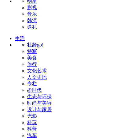
明星
影视
音乐
韩流
送礼
生活
壮龄go!
特写
美食
旅行
文化艺术
人文史地
专栏
@世代
生态与环保
时尚与美容
设计与家居
光影
科玩
科普
汽车