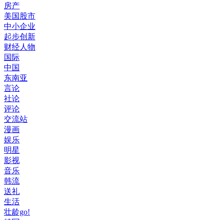
房产
美国股市
中小企业
起步创新
财经人物
国际
中国
东南亚
言论
社论
评论
交流站
漫画
娱乐
明星
影视
音乐
韩流
送礼
生活
壮龄go!