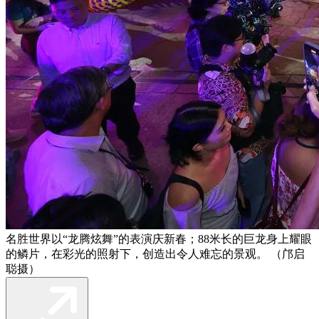
名胜世界以“龙腾炫舞”的表演庆新春；88米长的巨龙身上耀眼
的鳞片，在彩光的照射下，创造出令人难忘的景观。 （邝启
聪摄）