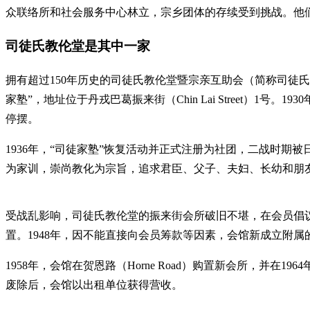
众联络所和社会服务中心林立，宗乡团体的存续受到挑战。他
司徒氏教伦堂是其中一家
拥有超过150年历史的司徒氏教伦堂暨宗亲互助会（简称司徒
家塾”，地址位于丹戎巴葛振来街（Chin Lai Street
停摆。
1936年，“司徒家塾”恢复活动并正式注册为社团，二战时期
为家训，崇尚教化为宗旨，追求君臣、父子、夫妇、长幼和朋
受战乱影响，司徒氏教伦堂的振来街会所破旧不堪，在会员倡议下购置客纳
置。1948年，因不能直接向会员筹款等因素，会馆新成立附
1958年，会馆在贺恩路（Horne Road）购置新会所，并
废除后，会馆以出租单位获得营收。