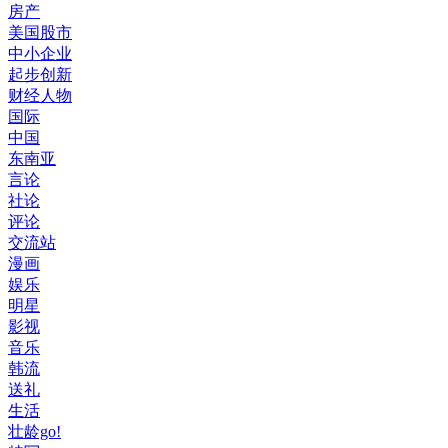
房产
美国股市
中小企业
起步创新
财经人物
国际
中国
东南亚
言论
社论
评论
交流站
漫画
娱乐
明星
影视
音乐
韩流
送礼
生活
壮龄go!