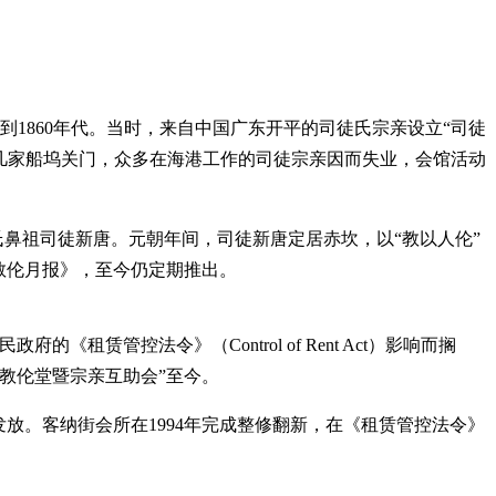
1860年代。当时，来自中国广东开平的司徒氏宗亲设立“司徒
丹戎巴葛几家船坞关门，众多在海港工作的司徒宗亲因而失业，会馆活动
氏鼻祖司徒新唐。元朝年间，司徒新唐定居赤坎，以“教以人伦”
教伦月报》，至今仍定期推出。
租赁管控法令》（Control of Rent Act）影响而搁
教伦堂暨宗亲互助会”至今。
形式发放。客纳街会所在1994年完成整修翻新，在《租赁管控法令》