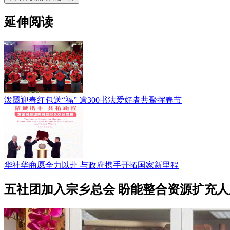
延伸阅读
泼墨迎春红包送“福” 逾300书法爱好者共聚挥春节
华社华商愿全力以赴 与政府携手开拓国家新里程
五社团加入宗乡总会 盼能整合资源扩充人