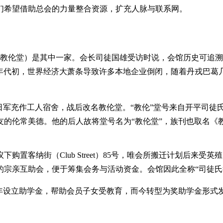
们希望借助总会的力量整合资源，扩充人脉与联系网。
氏教伦堂）是其中一家。会长司徒国雄受访时说，会馆历史可追溯到
）1号。1930年代初，世界经济大萧条导致许多本地企业倒闭，随着
被日军充作工人宿舍，战后改名教伦堂。“教伦”堂号来自开平司徒
友的伦常美德。他的后人故将堂号名为“教伦堂”，族刊也取名《
街（Club Street）85号，唯会所搬迁计划后来受英殖民政府的《
属的宗亲互助会，便于筹集会务与活动资金。会馆因此全称“司徒氏
在1964年设立助学金，帮助会员子女受教育，而今转型为奖助学金