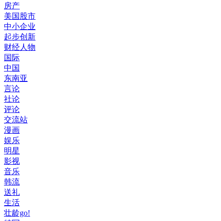
房产
美国股市
中小企业
起步创新
财经人物
国际
中国
东南亚
言论
社论
评论
交流站
漫画
娱乐
明星
影视
音乐
韩流
送礼
生活
壮龄go!