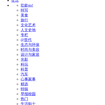
生活
壮龄go!
特写
美食
旅行
文化艺术
人文史地
专栏
@世代
生态与环保
时尚与美容
设计与家居
光影
科玩
科普
汽车
心事家事
精选
特辑
早报校园
热门
生活贴士