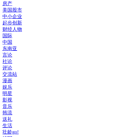
房产
美国股市
中小企业
起步创新
财经人物
国际
中国
东南亚
言论
社论
评论
交流站
漫画
娱乐
明星
影视
音乐
韩流
送礼
生活
壮龄go!