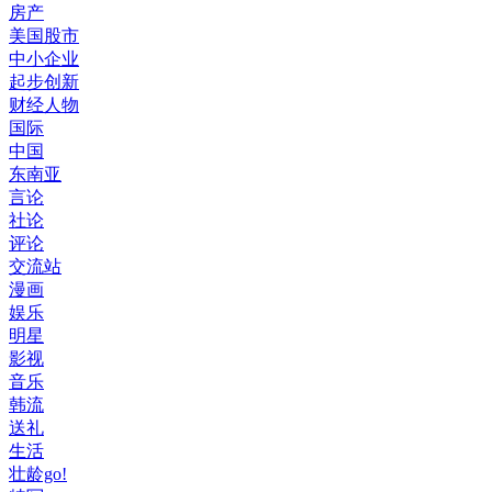
房产
美国股市
中小企业
起步创新
财经人物
国际
中国
东南亚
言论
社论
评论
交流站
漫画
娱乐
明星
影视
音乐
韩流
送礼
生活
壮龄go!