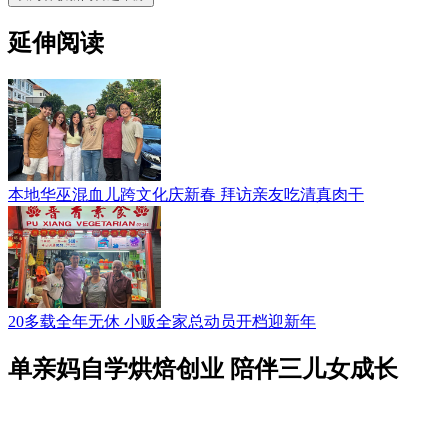
延伸阅读
本地华巫混血儿跨文化庆新春 拜访亲友吃清真肉干
20多载全年无休 小贩全家总动员开档迎新年
单亲妈自学烘焙创业 陪伴三儿女成长