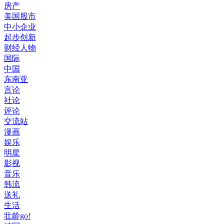
房产
美国股市
中小企业
起步创新
财经人物
国际
中国
东南亚
言论
社论
评论
交流站
漫画
娱乐
明星
影视
音乐
韩流
送礼
生活
壮龄go!