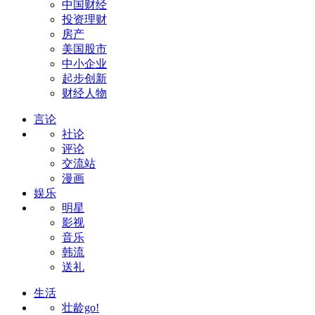
中国财经
投资理财
房产
美国股市
中小企业
起步创新
财经人物
言论
社论
评论
交流站
漫画
娱乐
明星
影视
音乐
韩流
送礼
生活
壮龄go!