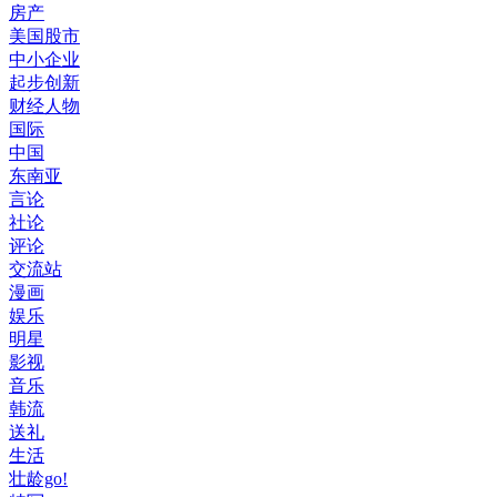
房产
美国股市
中小企业
起步创新
财经人物
国际
中国
东南亚
言论
社论
评论
交流站
漫画
娱乐
明星
影视
音乐
韩流
送礼
生活
壮龄go!