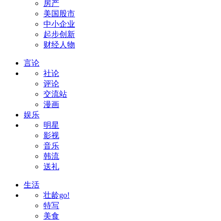
房产
美国股市
中小企业
起步创新
财经人物
言论
社论
评论
交流站
漫画
娱乐
明星
影视
音乐
韩流
送礼
生活
壮龄go!
特写
美食