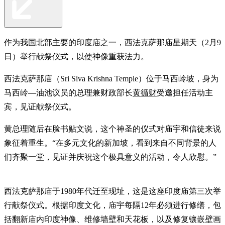
作为我国北部主要的印度庙之一，西法克萨那庙星期天（2月9
日）举行献祭仪式，以使神像重获法力。
西法克萨那庙（Sri Siva Krishna Temple）位于马西岭坡，身为
马西岭—油池议员的总理兼财政部长
黄循财
受邀担任活动主
宾，见证献祭仪式。
黄总理随后在脸书贴文说，这个神圣的仪式对庙宇和信徒来说
象征着重生。“在多元文化的新加坡，看到来自不同背景的人
们齐聚一堂，见证并庆祝这个极具意义的活动，令人欣慰。”
西法克萨那庙于1980年代迁至现址，这是这座印度庙第三次举
行献祭仪式。根据印度文化，庙宇每隔12年必须进行修缮，包
括翻新庙内印度神像、维修墙壁和天花板，以及修复镶嵌壁画