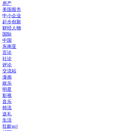
房产
美国股市
中小企业
起步创新
财经人物
国际
中国
东南亚
言论
社论
评论
交流站
漫画
娱乐
明星
影视
音乐
韩流
送礼
生活
壮龄go!