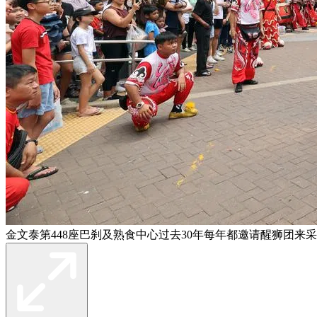
金文泰第448座巴刹及熟食中心过去30年每年都邀请醒狮团来