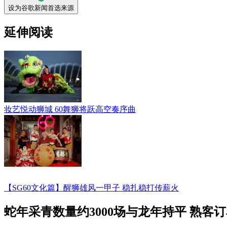
设为谷歌新闻首选来源
延伸阅读
妆艺悦动狮城 60舞狮将跃高空奏序曲
【SG60文化篇】醒狮雄风一甲子 稳扎稳打传薪火
蛇年采青数量约3000场与龙年持平 熟客