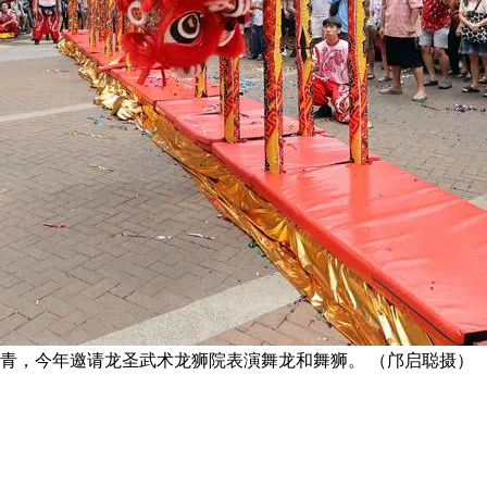
采青，今年邀请龙圣武术龙狮院表演舞龙和舞狮。 （邝启聪摄）