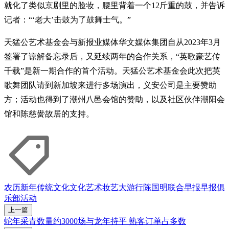
就化了类似京剧里的脸妆，腰里背着一个12斤重的鼓，并告诉
记者：“‘老大’击鼓为了鼓舞士气。”
天猛公艺术基金会与新报业媒体华文媒体集团自从2023年3月
签署了谅解备忘录后，又延续两年的合作关系，“英歌豪艺传
千载”是新一期合作的首个活动。天猛公艺术基金会此次把英
歌舞团队请到新加坡来进行多场演出，义安公司是主要赞助
方；活动也得到了潮州八邑会馆的赞助，以及社区伙伴潮阳会
馆和陈慈黌故居的支持。
农历新年
传统文化
文化艺术
妆艺大游行
陈国明
联合早报
早报俱
乐部活动
上一篇
蛇年采青数量约3000场与龙年持平 熟客订单占多数