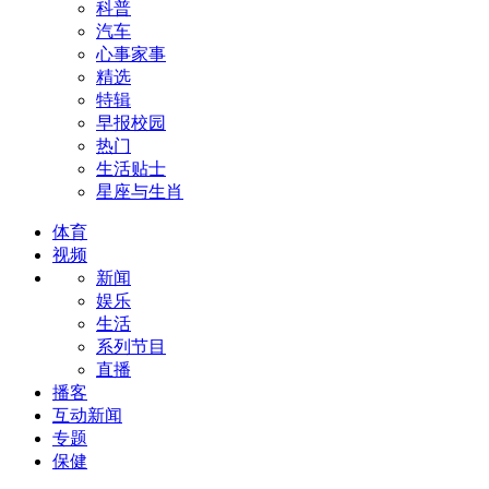
科普
汽车
心事家事
精选
特辑
早报校园
热门
生活贴士
星座与生肖
体育
视频
新闻
娱乐
生活
系列节目
直播
播客
互动新闻
专题
保健