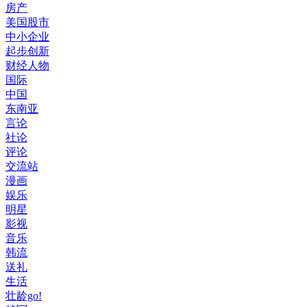
房产
美国股市
中小企业
起步创新
财经人物
国际
中国
东南亚
言论
社论
评论
交流站
漫画
娱乐
明星
影视
音乐
韩流
送礼
生活
壮龄go!