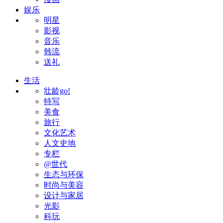
娱乐
明星
影视
音乐
韩流
送礼
生活
壮龄go!
特写
美食
旅行
文化艺术
人文史地
专栏
@世代
生态与环保
时尚与美容
设计与家居
光影
科玩