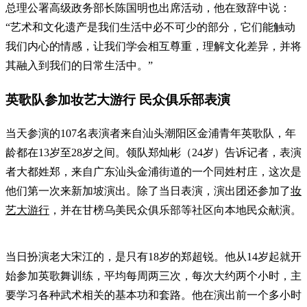
总理公署高级政务部长陈国明也出席活动，他在致辞中说：
“艺术和文化遗产是我们生活中必不可少的部分，它们能触动
我们内心的情感，让我们学会相互尊重，理解文化差异，并将
其融入到我们的日常生活中。”
英歌队参加妆艺大游行 民众俱乐部表演
当天参演的107名表演者来自汕头潮阳区金浦青年英歌队，年
龄都在13岁至28岁之间。领队郑灿彬（24岁）告诉记者，表演
者大都姓郑，来自广东汕头金浦街道的一个同姓村庄，这次是
他们第一次来新加坡演出。除了当日表演，演出团还参加了
妆
艺大游行
，并在甘榜乌美民众俱乐部等社区向本地民众献演。
当日扮演老大宋江的，是只有18岁的郑超锐。他从14岁起就开
始参加英歌舞训练，平均每周两三次，每次大约两个小时，主
要学习各种武术相关的基本功和套路。他在演出前一个多小时