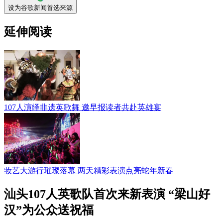
设为谷歌新闻首选来源
延伸阅读
107人演绎非遗英歌舞 邀早报读者共赴英雄宴
妆艺大游行璀璨落幕 两天精彩表演点亮蛇年新春
汕头107人英歌队首次来新表演 “梁山好
汉”为公众送祝福