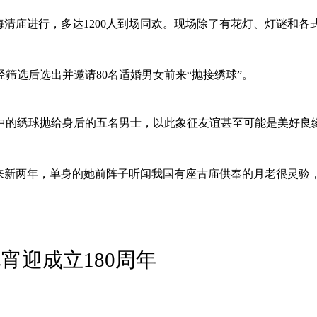
清庙进行，多达1200人到场同欢。现场除了有花灯、灯谜和各式
筛选后选出并邀请80名适婚男女前来“抛接绣球”。
中的绣球抛给身后的五名男士，以此象征友谊甚至可能是美好良缘
究员）来新两年，单身的她前阵子听闻我国有座古庙供奉的月老很灵
宵迎成立180周年