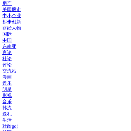
房产
美国股市
中小企业
起步创新
财经人物
国际
中国
东南亚
言论
社论
评论
交流站
漫画
娱乐
明星
影视
音乐
韩流
送礼
生活
壮龄go!