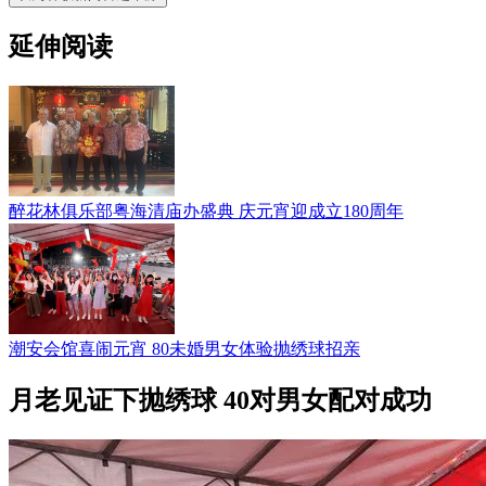
延伸阅读
醉花林俱乐部粤海清庙办盛典 庆元宵迎成立180周年
潮安会馆喜闹元宵 80未婚男女体验抛绣球招亲
月老见证下抛绣球 40对男女配对成功