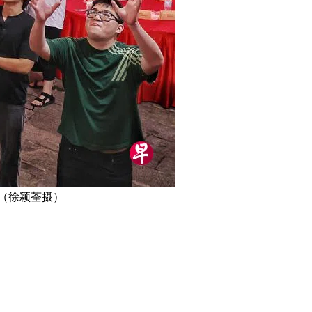
（徐颖荃摄）