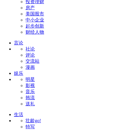
投资理财
房产
美国股市
中小企业
起步创新
财经人物
言论
社论
评论
交流站
漫画
娱乐
明星
影视
音乐
韩流
送礼
生活
壮龄go!
特写