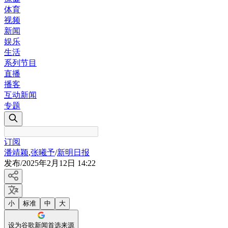
体育
视频
新闻
娱乐
生活
系列节目
直播
播客
互动新闻
专题
订阅
潘靖颖
,
张曦予
/
新明日报
发布
/
2025年2月12日 14:22
小
标准
中
大
设为谷歌新闻首选来源