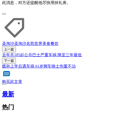
此消息，对方还提醒他尽快用掉礼券。
圣淘沙
圣淘沙名胜世界
美食
餐饮
上一篇
去年共185起公共巴士严重车祸 降至三年最低
下一篇
载孙上学后遇车祸 61岁脚车骑士伤重不治
购买此文章
最新
热门