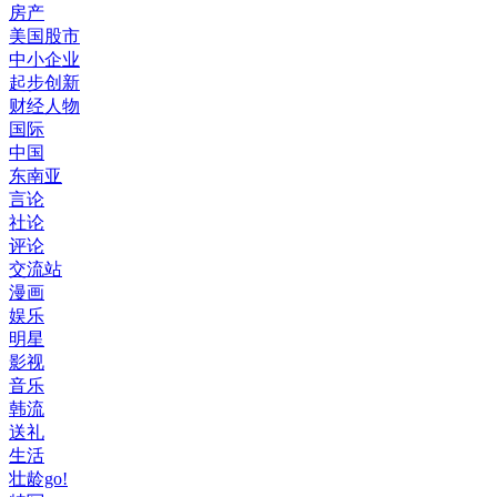
房产
美国股市
中小企业
起步创新
财经人物
国际
中国
东南亚
言论
社论
评论
交流站
漫画
娱乐
明星
影视
音乐
韩流
送礼
生活
壮龄go!