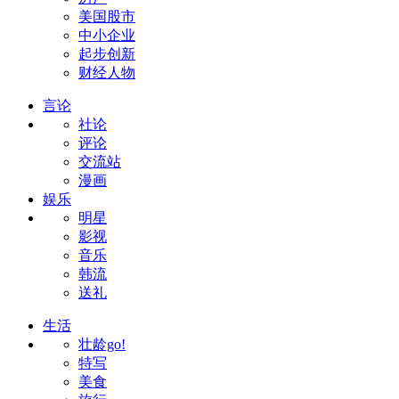
美国股市
中小企业
起步创新
财经人物
言论
社论
评论
交流站
漫画
娱乐
明星
影视
音乐
韩流
送礼
生活
壮龄go!
特写
美食