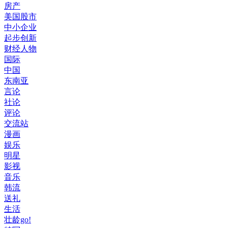
房产
美国股市
中小企业
起步创新
财经人物
国际
中国
东南亚
言论
社论
评论
交流站
漫画
娱乐
明星
影视
音乐
韩流
送礼
生活
壮龄go!