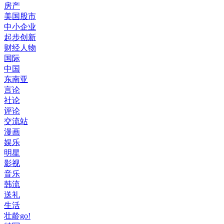
房产
美国股市
中小企业
起步创新
财经人物
国际
中国
东南亚
言论
社论
评论
交流站
漫画
娱乐
明星
影视
音乐
韩流
送礼
生活
壮龄go!