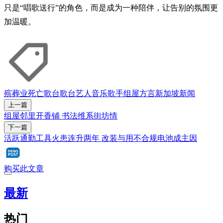
只是“唱歌送行”的角色，而是成为一种陪伴，让告别的氛围更
加温暖。
殡葬业
死亡
歌台
歌台艺人
音乐
歌手
组屋
方言
新加坡
新闻
上一篇
组屋邻里开香铺 书法维系街坊情
下一篇
活跃通勤工具火患连升两年 改装与用不合规电池成主因
购买此文章
最新
热门