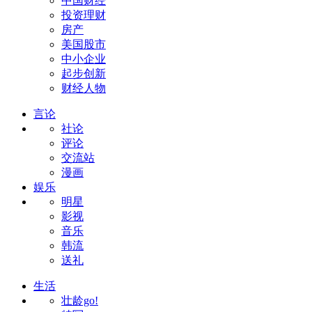
中国财经
投资理财
房产
美国股市
中小企业
起步创新
财经人物
言论
社论
评论
交流站
漫画
娱乐
明星
影视
音乐
韩流
送礼
生活
壮龄go!