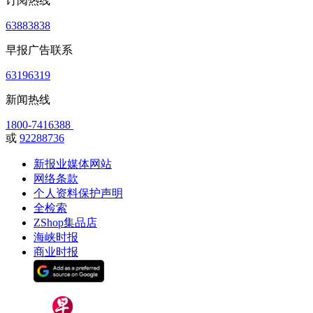
订阅热线
63883838
早报广告联系
63196319
新闻热线
1800-7416388
或
92288736
新报业媒体网站
网络条款
个人资料保护声明
全检索
ZShop集品店
海峡时报
商业时报