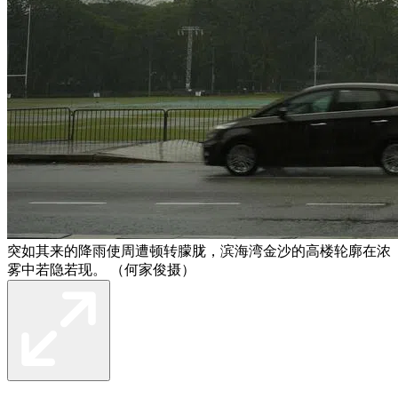
突如其来的降雨使周遭顿转朦胧，滨海湾金沙的高楼轮廓在浓
雾中若隐若现。 （何家俊摄）