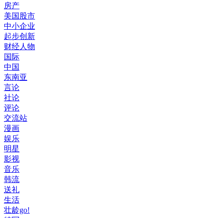
房产
美国股市
中小企业
起步创新
财经人物
国际
中国
东南亚
言论
社论
评论
交流站
漫画
娱乐
明星
影视
音乐
韩流
送礼
生活
壮龄go!