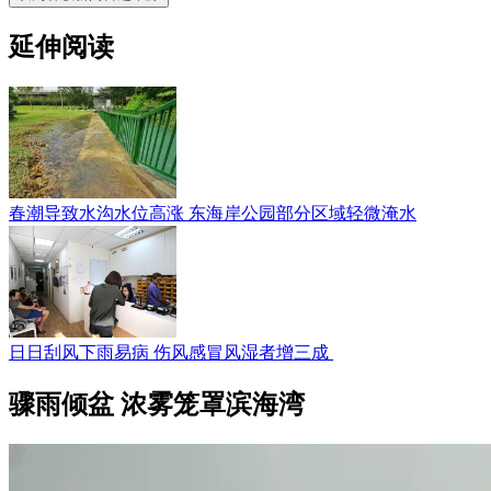
延伸阅读
春潮导致水沟水位高涨 东海岸公园部分区域轻微淹水
日日刮风下雨易病 伤风感冒风湿者增三成
骤雨倾盆 浓雾笼罩滨海湾