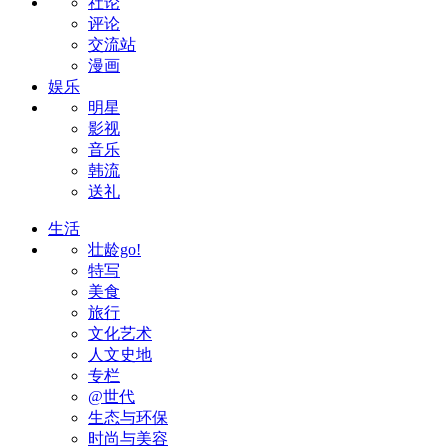
社论
评论
交流站
漫画
娱乐
明星
影视
音乐
韩流
送礼
生活
壮龄go!
特写
美食
旅行
文化艺术
人文史地
专栏
@世代
生态与环保
时尚与美容