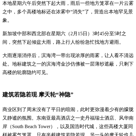
本地星期六午后突然下起大雨，雨后一些地方笼罩在一片云雾
之中，多个高楼地标还在浓雾中“消失”了，营造出本地罕见景
象。
新加坡中部和西北部在星期六（2月15日）3时45分至5时之
间，突然下起倾盆大雨，路上行人纷纷急忙找地方避雨。
大雨逐渐消停后，滨海湾一带出现浓厚的雨雾，让人看不清远
处。地标建筑之一的滨海湾金沙仿佛被一层薄纱遮蔽，只剩下
高楼的轮廓隐约可见。
建筑若隐若现 摩天轮“神隐”
商业区到了周末没有了平日的喧闹，此时更弥漫着少有的朦胧
又静谧的氛围。东南亚最高酒店之一史丹福瑞士酒店、风华南
岸（South Beach Tower），以及国浩时代城，这些高楼大厦同
样被雾气笼罩，只有半截建筑若隐若现。另一头的摩天轮也几