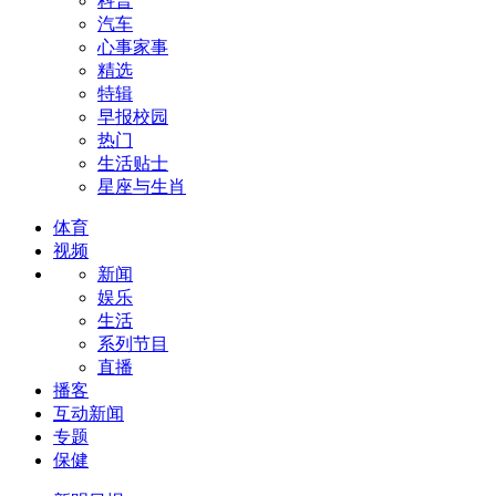
科普
汽车
心事家事
精选
特辑
早报校园
热门
生活贴士
星座与生肖
体育
视频
新闻
娱乐
生活
系列节目
直播
播客
互动新闻
专题
保健