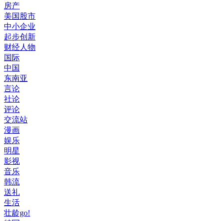
房产
美国股市
中小企业
起步创新
财经人物
国际
中国
东南亚
言论
社论
评论
交流站
漫画
娱乐
明星
影视
音乐
韩流
送礼
生活
壮龄go!