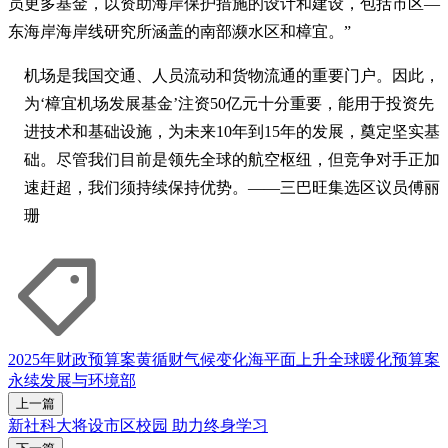
员更多基金，以资助海岸保护措施的设计和建设，包括市区—
东海岸海岸线研究所涵盖的南部濒水区和樟宜。”
机场是我国交通、人员流动和货物流通的重要门户。因此，
为‘樟宜机场发展基金’注资50亿元十分重要，能用于投资先
进技术和基础设施，为未来10年到15年的发展，奠定坚实基
础。尽管我们目前是领先全球的航空枢纽，但竞争对手正加
速赶超，我们须持续保持优势。——三巴旺集选区议员傅丽
珊
2025年财政预算案
黄循财
气候变化
海平面上升
全球暖化
预算案
永续发展与环境部
上一篇
新社科大将设市区校园 助力终身学习