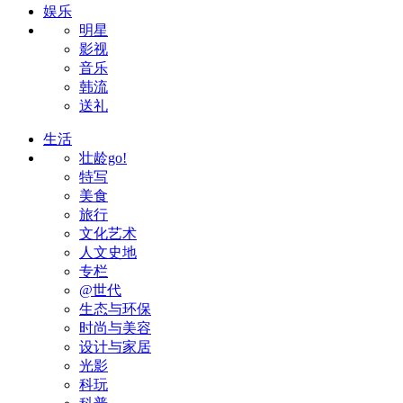
娱乐
明星
影视
音乐
韩流
送礼
生活
壮龄go!
特写
美食
旅行
文化艺术
人文史地
专栏
@世代
生态与环保
时尚与美容
设计与家居
光影
科玩