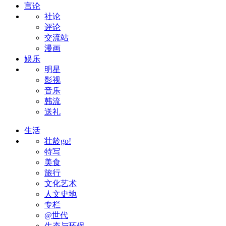
言论
社论
评论
交流站
漫画
娱乐
明星
影视
音乐
韩流
送礼
生活
壮龄go!
特写
美食
旅行
文化艺术
人文史地
专栏
@世代
生态与环保