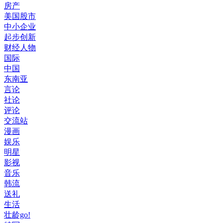
房产
美国股市
中小企业
起步创新
财经人物
国际
中国
东南亚
言论
社论
评论
交流站
漫画
娱乐
明星
影视
音乐
韩流
送礼
生活
壮龄go!