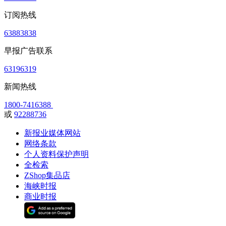
订阅热线
63883838
早报广告联系
63196319
新闻热线
1800-7416388
或
92288736
新报业媒体网站
网络条款
个人资料保护声明
全检索
ZShop集品店
海峡时报
商业时报