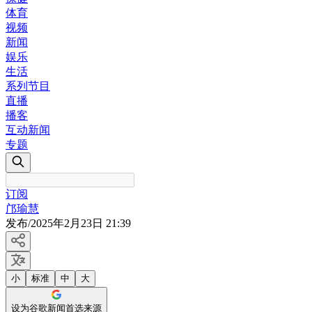
体育
视频
新闻
娱乐
生活
系列节目
直播
播客
互动新闻
专题
订阅
邝瑜慧
发布
/
2025年2月23日 21:39
小
标准
中
大
设为谷歌新闻首选来源