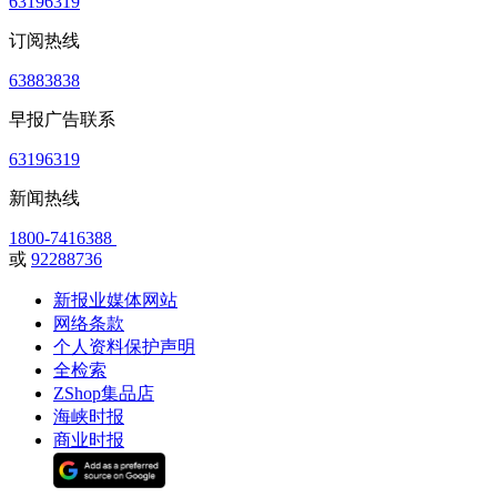
63196319
订阅热线
63883838
早报广告联系
63196319
新闻热线
1800-7416388
或
92288736
新报业媒体网站
网络条款
个人资料保护声明
全检索
ZShop集品店
海峡时报
商业时报