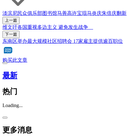
淡滨尼
民众俱乐部
图书馆
马善高
许宝琨
马炎庆
朱倍庆
翻新
上一篇
维文吁各国重视多边主义 避免发生战争
下一篇
东南区举办最大规模社区招聘会 17家雇主提供逾百职位
购买此文章
最新
热门
Loading...
更多消息