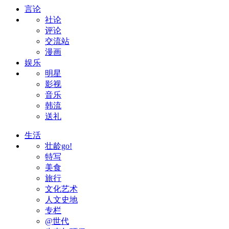
言论
社论
评论
交流站
漫画
娱乐
明星
影视
音乐
韩流
送礼
生活
壮龄go!
特写
美食
旅行
文化艺术
人文史地
专栏
@世代