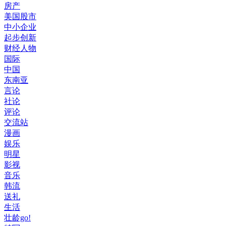
房产
美国股市
中小企业
起步创新
财经人物
国际
中国
东南亚
言论
社论
评论
交流站
漫画
娱乐
明星
影视
音乐
韩流
送礼
生活
壮龄go!