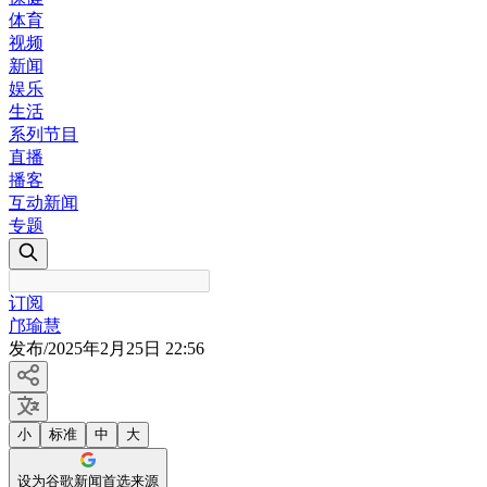
体育
视频
新闻
娱乐
生活
系列节目
直播
播客
互动新闻
专题
订阅
邝瑜慧
发布
/
2025年2月25日 22:56
小
标准
中
大
设为谷歌新闻首选来源