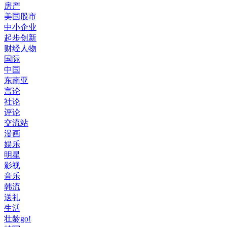
房产
美国股市
中小企业
起步创新
财经人物
国际
中国
东南亚
言论
社论
评论
交流站
漫画
娱乐
明星
影视
音乐
韩流
送礼
生活
壮龄go!