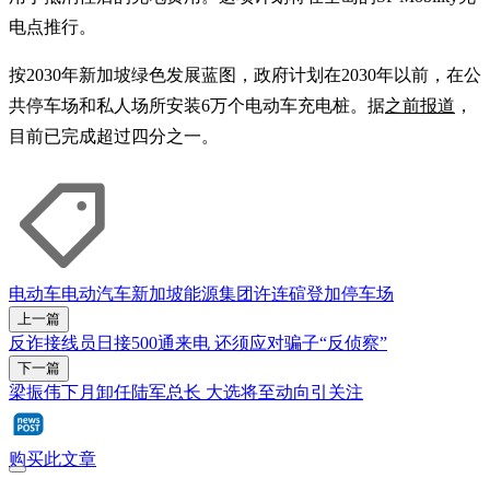
电点推行。
按2030年新加坡绿色发展蓝图，政府计划在2030年以前，在公
共停车场和私人场所安装6万个电动车充电桩。据
之前报道
，
目前已完成超过四分之一。
电动车
电动汽车
新加坡能源集团
许连碹
登加
停车场
上一篇
反诈接线员日接500通来电 还须应对骗子“反侦察”
下一篇
梁振伟下月卸任陆军总长 大选将至动向引关注
购买此文章