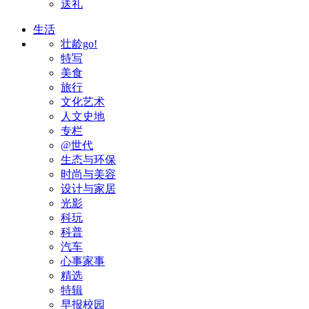
送礼
生活
壮龄go!
特写
美食
旅行
文化艺术
人文史地
专栏
@世代
生态与环保
时尚与美容
设计与家居
光影
科玩
科普
汽车
心事家事
精选
特辑
早报校园