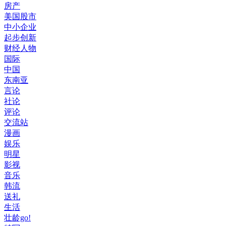
房产
美国股市
中小企业
起步创新
财经人物
国际
中国
东南亚
言论
社论
评论
交流站
漫画
娱乐
明星
影视
音乐
韩流
送礼
生活
壮龄go!