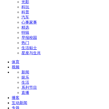
光影
科玩
科普
汽车
心事家事
精选
特辑
早报校园
热门
生活贴士
星座与生肖
体育
视频
新闻
娱乐
生活
系列节目
直播
播客
互动新闻
专题