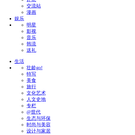
交流站
漫画
娱乐
明星
影视
音乐
韩流
送礼
生活
壮龄go!
特写
美食
旅行
文化艺术
人文史地
专栏
@世代
生态与环保
时尚与美容
设计与家居