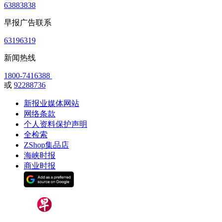
63883838
早报广告联系
63196319
新闻热线
1800-7416388
或
92288736
新报业媒体网站
网络条款
个人资料保护声明
全检索
ZShop集品店
海峡时报
商业时报