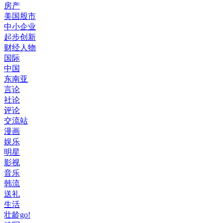
房产
美国股市
中小企业
起步创新
财经人物
国际
中国
东南亚
言论
社论
评论
交流站
漫画
娱乐
明星
影视
音乐
韩流
送礼
生活
壮龄go!