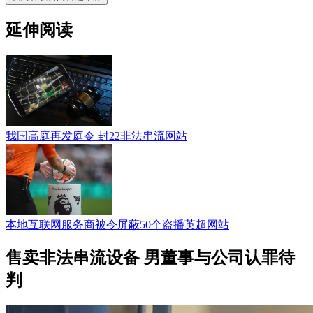
延伸阅读
我国高庭再发庭令 封22非法串流网站
本地互联网服务商被令屏蔽50个盗播英超网站
售卖非法串流设备 男董事与公司认罪待
判