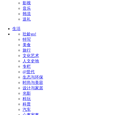
影视
音乐
韩流
送礼
生活
壮龄go!
特写
美食
旅行
文化艺术
人文史地
专栏
@世代
生态与环保
时尚与美容
设计与家居
光影
科玩
科普
汽车
心事家事