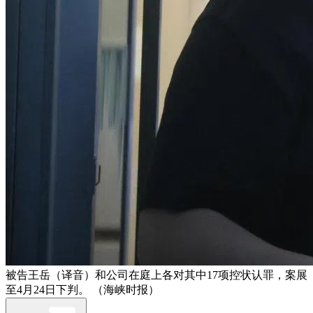
被告王岳（译音）和公司在庭上各对其中17项控状认罪，案展
至4月24日下判。 （海峡时报）