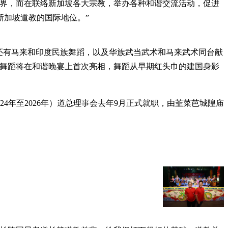
教界，而在联络新加坡各大宗教，举办各种和谐交流活动，促进
新加坡道教的国际地位。”
还有马来和印度民族舞蹈，以及华族武当武术和马来武术同台献
支舞蹈将在和谐晚宴上首次亮相，舞蹈从早期红头巾的建国身影
4年至2026年）道总理事会去年9月正式就职，由韮菜芭城隍庙