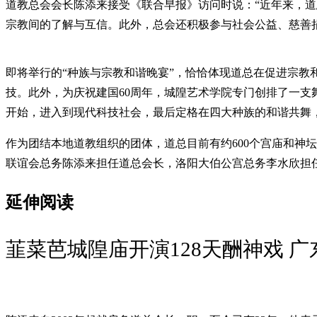
道教总会会长陈添来接受《联合早报》访问时说：“近年来，
宗教间的了解与互信。此外，总会还积极参与社会公益、慈善
即将举行的“种族与宗教和谐晚宴”，恰恰体现道总在促进宗
技。此外，为庆祝建国60周年，城隍艺术学院专门创排了一支
开始，进入到现代科技社会，最后定格在四大种族的和谐共舞
作为团结本地道教组织的团体，道总目前有约600个宫庙和神坛
联谊会总务陈添来担任道总会长，洛阳大伯公宫总务李水欣担
延伸阅读
韮菜芭城隍庙开演128天酬神戏 