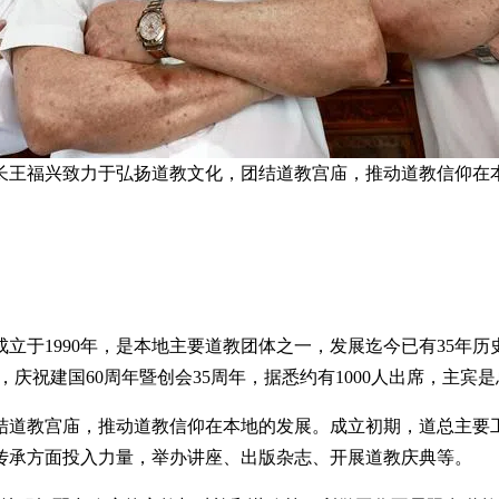
长王福兴致力于弘扬道教文化，团结道教宫庙，推动道教信仰在本
于1990年，是本地主要道教团体之一，发展迄今已有35年历
和谐晚宴”，庆祝建国60周年暨创会35周年，据悉约有1000人出席，
结道教宫庙，推动道教信仰在本地的发展。成立初期，道总主要
化传承方面投入力量，举办讲座、出版杂志、开展道教庆典等。