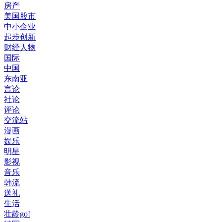
房产
美国股市
中小企业
起步创新
财经人物
国际
中国
东南亚
言论
社论
评论
交流站
漫画
娱乐
明星
影视
音乐
韩流
送礼
生活
壮龄go!