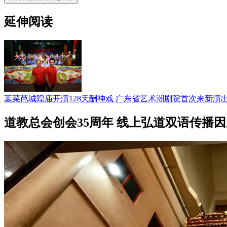
延伸阅读
韮菜芭城隍庙开演128天酬神戏 广东省艺术潮剧院首次来新演
道教总会创会35周年 线上弘道双语传播