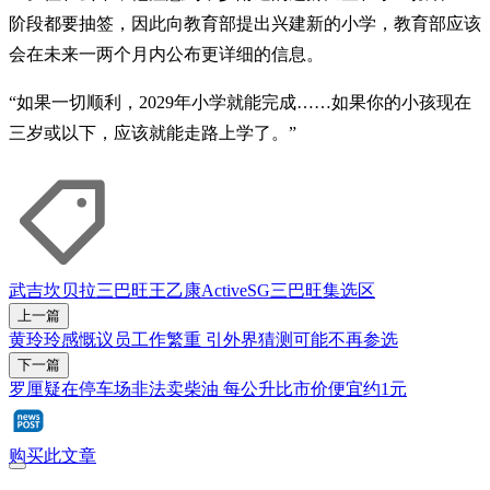
阶段都要抽签，因此向教育部提出兴建新的小学，教育部应该
会在未来一两个月内公布更详细的信息。
“如果一切顺利，2029年小学就能完成……如果你的小孩现在
三岁或以下，应该就能走路上学了。”
武吉坎贝拉
三巴旺
王乙康
ActiveSG
三巴旺集选区
上一篇
黄玲玲感慨议员工作繁重 引外界猜测可能不再参选
下一篇
罗厘疑在停车场非法卖柴油 每公升比市价便宜约1元
购买此文章