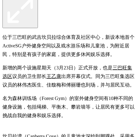
位于三巴旺的武吉坎贝拉综合体育及社区中心，新设本地首个
ActiveSG户外健身空间以及戏水游乐场和儿童池，为附近居
民，特别是有孩子的家庭，提供更多休闲娱乐选择。
新增的两个设施星期天（3月23日）正式开放，也是
三巴旺集
选区
议员的卫生部长
王乙康
出席开幕仪式。同为三巴旺集选区
议员的林伟杰医生、佳馥梅和傅丽珊也到场，并与居民互动。
名为森林训练场（Forest Gym）的室外健身空间有10种不同的
健身设施，包括绳梯、平衡木、攀岩墙等，让居民有更多可以
挑战自我的健身和娱乐选择。
坎贝拉湾（Canberra Cove）的儿童池水深约到脚踝处，采用多