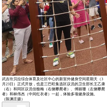
武吉坎贝拉综合体育及社区中心的新室外健身空间星期天（3
月23日）正式开放，也是三巴旺集选区议员的卫生部长王乙康
（右）和同区议员佳馥梅（右侧攀爬者）、傅丽珊（左侧攀爬
者）和林伟杰（中间红衣者）一起，体验多项健身设施。
（陈渊庄摄）