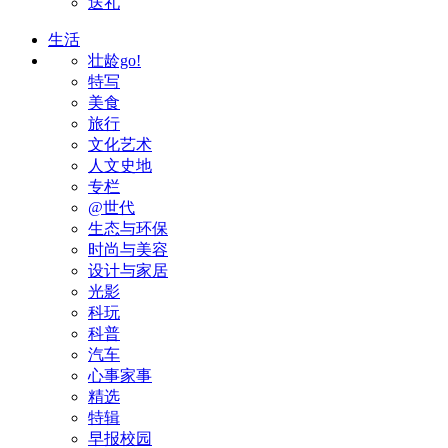
送礼
生活
壮龄go!
特写
美食
旅行
文化艺术
人文史地
专栏
@世代
生态与环保
时尚与美容
设计与家居
光影
科玩
科普
汽车
心事家事
精选
特辑
早报校园