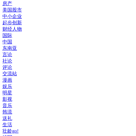
房产
美国股市
中小企业
起步创新
财经人物
国际
中国
东南亚
言论
社论
评论
交流站
漫画
娱乐
明星
影视
音乐
韩流
送礼
生活
壮龄go!