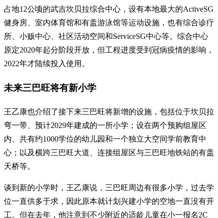
占地12公顷的武吉坎贝拉综合中心，设有本地最大的ActiveSG
健身房、室内体育馆和有盖游泳馆等运动设施，也有综合诊疗
所、小贩中心、社区活动空间和ServiceSG中心等。综合中心
原定2020年起分阶段开放，但工程进度受到冠病疫情的影响，
2022年才陆续投入使用。
未来三巴旺将有新小学
王乙康也介绍了接下来三巴旺将新增的设施，包括位于坎贝拉
弯一带、预计2029年建成的一所小学；设在两个预购组屋区
内、共有约1000学位的幼儿园和一个独立大空间学前教育中
心；以及横跨三巴旺大道、连接组屋区与三巴旺地铁站的有盖
天桥等。
谈到新的小学时，王乙康说，三巴旺周边有很多小学，过去学
位一直供多于求，因此原本就计划兴建小学的空地一直没有开
工。但在去年，他注意到不少附近的适龄儿童在小一报名2C