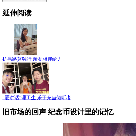
延伸阅读
抗癌路莫独行 亲友相伴给力
“爱讲话”理工生 乐于充当倾听者
旧市场的回声 纪念币设计里的记忆