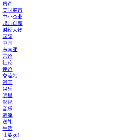
房产
美国股市
中小企业
起步创新
财经人物
国际
中国
东南亚
言论
社论
评论
交流站
漫画
娱乐
明星
影视
音乐
韩流
送礼
生活
壮龄go!