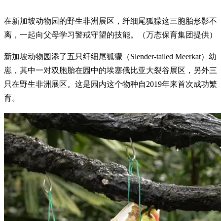
在新加坡动物园的野生非洲展区，纤细尾狐獴这三胞胎形影不
离，一起向父母学习警戒守望的技能。（万态保育集团提供）
新加坡动物园添了五只纤细尾狐獴（Slender-tailed Meerkat）幼
崽，其中一对双胞胎在园中的埃塞俄比亚大裂谷展区，另外三
只在野生非洲展区。这是园内这个物种自2019年来首次成功繁
育。