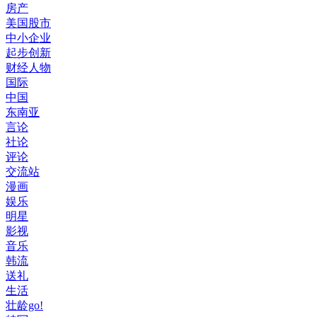
房产
美国股市
中小企业
起步创新
财经人物
国际
中国
东南亚
言论
社论
评论
交流站
漫画
娱乐
明星
影视
音乐
韩流
送礼
生活
壮龄go!