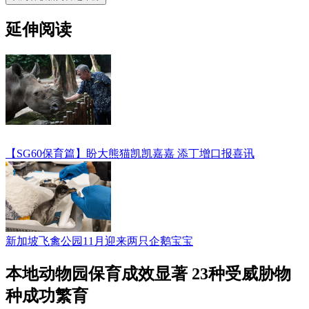
延伸阅读
【SG60保育篇】盼大熊猫凯凯嘉嘉 添丁增口报喜讯
新加坡飞禽公园11月迎来两只企鹅宝宝
本地动物园保育成效显著 23种受威胁物
种成功繁育