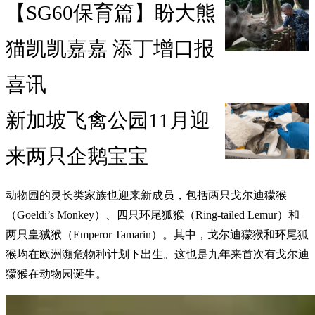
【SG60保育篇】盼大熊
猫凯凯嘉嘉 添丁增口报
喜讯
新加坡飞禽公园11月迎
来两只企鹅宝宝
动物园的灵长类家族也迎来新成员，包括两只戈尔迪獴猴
（Goeldi’s Monkey）、四只环尾狐猴（Ring-tailed Lemur）和
两只皇狨猴（Emperor Tamarin）。其中，戈尔迪獴猴和环尾狐
猴均在欧洲濒危物种计划下出生。这也是九年来首次有戈尔迪
獴猴在动物园诞生。