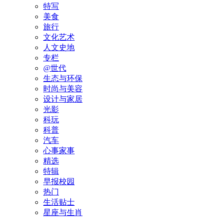
特写
美食
旅行
文化艺术
人文史地
专栏
@世代
生态与环保
时尚与美容
设计与家居
光影
科玩
科普
汽车
心事家事
精选
特辑
早报校园
热门
生活贴士
星座与生肖