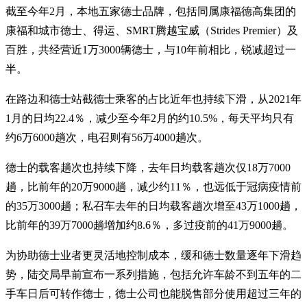
截至今年2月，本地五家德士品牌，包括同属康福德高集团的
康福和城市德士、得运、SMRT腾越宝威（Strides Premier）及
百胜，共经营近1万3000辆德士，与10年前相比，锐减超过一
半。
在路边和德士站截德士乘客的占比近年也持续下滑，从2021年
1月的日均22.4％，减少至今年2月的约10.5%，每天平均只有
约6万6000趟次，电召则有56万4000趟次。
德士的载客趟次也持续下降，去年日均载客趟次仅18万7000
趟，比前年的20万9000趟，减少约11％，也远低于冠病疫情前
的35万3000趟；私召车去年的日均载客趟次增至43万1000趟，
比前年的39万7000趟增加约8.6％，多过疫前的41万9000趟。
为协助德士业者更灵活地控制成本，缓和德士数量逐年下滑趋
势，陆交局早前宣布一系列措施，包括允许车龄不到五年的二
手车日后可转作德士，德士公司也能脱售部分使用超过三年的