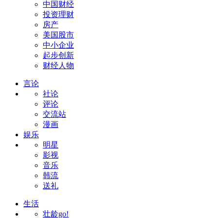
中国财经
投资理财
房产
美国股市
中小企业
起步创新
财经人物
言论
社论
评论
交流站
漫画
娱乐
明星
影视
音乐
韩流
送礼
生活
壮龄go!