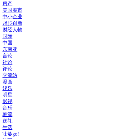
房产
美国股市
中小企业
起步创新
财经人物
国际
中国
东南亚
言论
社论
评论
交流站
漫画
娱乐
明星
影视
音乐
韩流
送礼
生活
壮龄go!