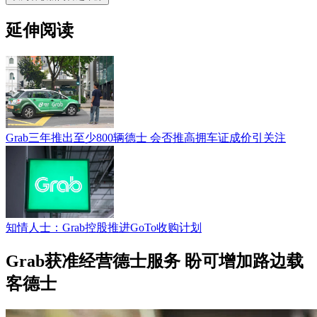
延伸阅读
Grab三年推出至少800辆德士 会否推高拥车证成价引关注
知情人士：Grab控股推进GoTo收购计划
Grab获准经营德士服务 盼可增加路边载
客德士