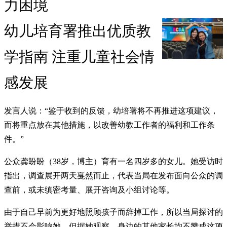
力困境
幼儿培育署推出优质教
学指南 注重儿童社会情
感发展
发言人说：“鉴于收到的反馈，幼培署将不再推进这项建议，
而将重点放在其他措施，以改善幼教工作者的福利和工作条
件。”
公众龚盼盼（38岁，博主）育有一名四岁多的女儿。她受访时
指出，调查展开两天戛然而止，代表当局在发布面向公众的调
查前，或未缜密考量、展开咨询及小组讨论等。
由于自己早前为更好地照顾孩子而辞掉工作，所以当局探讨的
举措不会影响她，但据她观察，身边的其他家长均不赞成这项