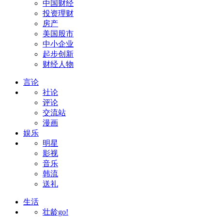
中国财经
投资理财
房产
美国股市
中小企业
起步创新
财经人物
言论
社论
评论
交流站
漫画
娱乐
明星
影视
音乐
韩流
送礼
生活
壮龄go!