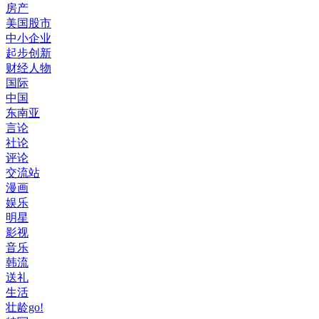
房产
美国股市
中小企业
起步创新
财经人物
国际
中国
东南亚
言论
社论
评论
交流站
漫画
娱乐
明星
影视
音乐
韩流
送礼
生活
壮龄go!