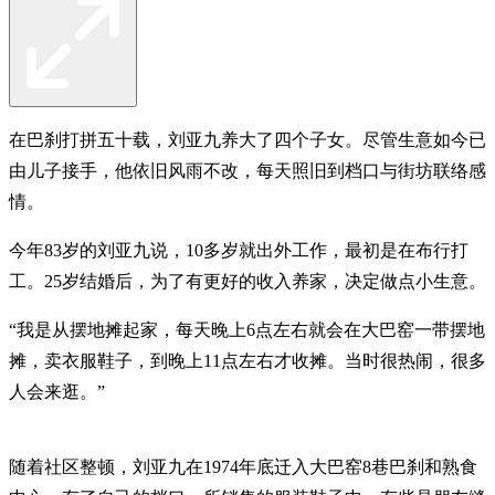
在巴刹打拼五十载，刘亚九养大了四个子女。尽管生意如今已
由儿子接手，他依旧风雨不改，每天照旧到档口与街坊联络感
情。
今年83岁的刘亚九说，10多岁就出外工作，最初是在布行打
工。25岁结婚后，为了有更好的收入养家，决定做点小生意。
“我是从摆地摊起家，每天晚上6点左右就会在大巴窑一带摆地
摊，卖衣服鞋子，到晚上11点左右才收摊。当时很热闹，很多
人会来逛。”
随着社区整顿，刘亚九在1974年底迁入大巴窑8巷巴刹和熟食