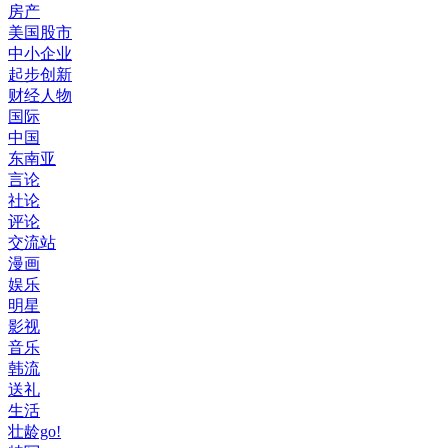
房产
美国股市
中小企业
起步创新
财经人物
国际
中国
东南亚
言论
社论
评论
交流站
漫画
娱乐
明星
影视
音乐
韩流
送礼
生活
壮龄go!