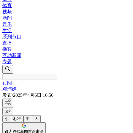
体育
视频
新闻
娱乐
生活
系列节目
直播
播客
互动新闻
专题
订阅
邓玮婷
发布
/
2025年4月6日 16:56
小
标准
中
大
设为谷歌新闻首选来源