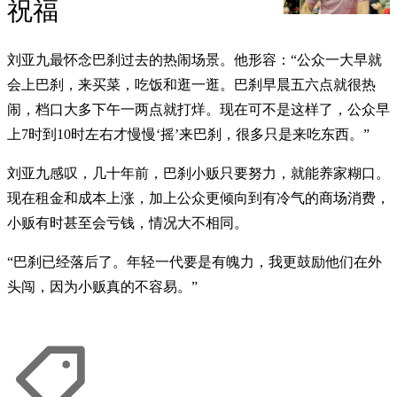
祝福
刘亚九最怀念巴刹过去的热闹场景。他形容：“公众一大早就
会上巴刹，来买菜，吃饭和逛一逛。巴刹早晨五六点就很热
闹，档口大多下午一两点就打烊。现在可不是这样了，公众早
上7时到10时左右才慢慢‘摇’来巴刹，很多只是来吃东西。”
刘亚九感叹，几十年前，巴刹小贩只要努力，就能养家糊口。
现在租金和成本上涨，加上公众更倾向到有冷气的商场消费，
小贩有时甚至会亏钱，情况大不相同。
“巴刹已经落后了。年轻一代要是有魄力，我更鼓励他们在外
头闯，因为小贩真的不容易。”