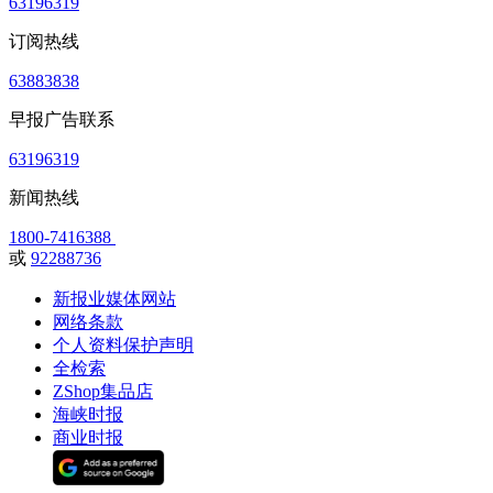
63196319
订阅热线
63883838
早报广告联系
63196319
新闻热线
1800-7416388
或
92288736
新报业媒体网站
网络条款
个人资料保护声明
全检索
ZShop集品店
海峡时报
商业时报