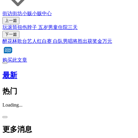
街访街坊
小贩
小贩中心
上一篇
玩滚筒扭伤脖子 五岁男童住院三天
下一篇
醉花林歌台艺人红白赛 白队男唱将胜出获奖金万元
购买此文章
最新
热门
Loading...
更多消息