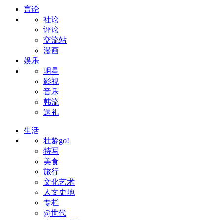
言论
社论
评论
交流站
漫画
娱乐
明星
影视
音乐
韩流
送礼
生活
壮龄go!
特写
美食
旅行
文化艺术
人文史地
专栏
@世代