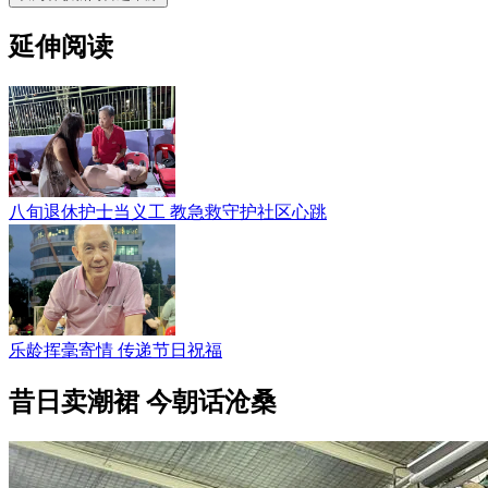
延伸阅读
八旬退休护士当义工 教急救守护社区心跳
乐龄挥毫寄情 传递节日祝福
昔日卖潮裙 今朝话沧桑