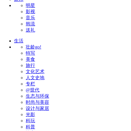
明星
影视
音乐
韩流
送礼
生活
壮龄go!
特写
美食
旅行
文化艺术
人文史地
专栏
@世代
生态与环保
时尚与美容
设计与家居
光影
科玩
科普