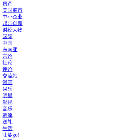
房产
美国股市
中小企业
起步创新
财经人物
国际
中国
东南亚
言论
社论
评论
交流站
漫画
娱乐
明星
影视
音乐
韩流
送礼
生活
壮龄go!