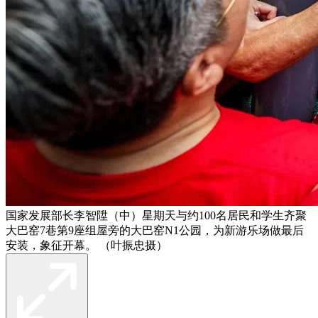
国家发展部长李智陞（中）星期天与约100名居民和学生齐聚
大巴窑7巷第9座组屋旁的大巴窑N1公园，为新游乐场做最后
安装，象征开幕。 （叶振忠摄）