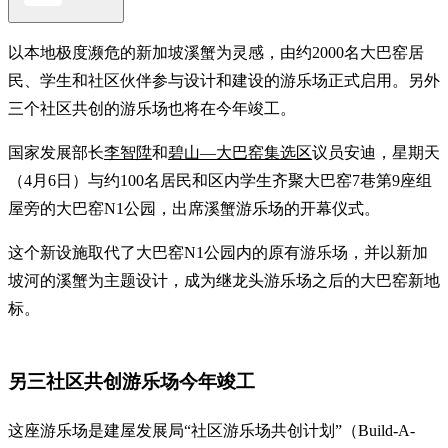
以本地极度濒危的新加坡溪蟹为灵感，由约2000名大巴窑居
民、学生和社区伙伴参与设计和建设的游乐场正式启用。另外
三个社区共创的游乐场也将在今年竣工。
国家发展部长
李智陞
和
碧山—大巴窑集选区
议员安迪，星期天
（4月6日）与约100名居民和区内学生齐聚大巴窑7巷第9座组
屋旁的大巴窑N1公园，出席溪蟹游乐场的开幕仪式。
这个新设施取代了大巴窑N1公园内的原有游乐场，并以新加
坡河的溪蟹为主题设计，成为继龙头游乐场之后的大巴窑新地
标。
另三社区共创游乐场今年竣工
这座游乐场是建屋发展局“社区游乐场共创计划”（Build-A-