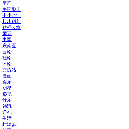
房产
美国股市
中小企业
起步创新
财经人物
国际
中国
东南亚
言论
社论
评论
交流站
漫画
娱乐
明星
影视
音乐
韩流
送礼
生活
壮龄go!