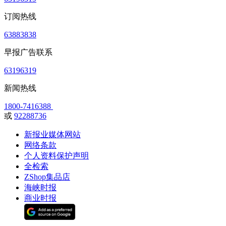
订阅热线
63883838
早报广告联系
63196319
新闻热线
1800-7416388
或
92288736
新报业媒体网站
网络条款
个人资料保护声明
全检索
ZShop集品店
海峡时报
商业时报