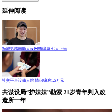
延伸阅读
狮城男越南助人设网购骗局 七人上当
社交平台设仙人跳 情侣骗逾1.5万元
共谋设局“护妹妹”勒索 21岁青年判入改
造所一年