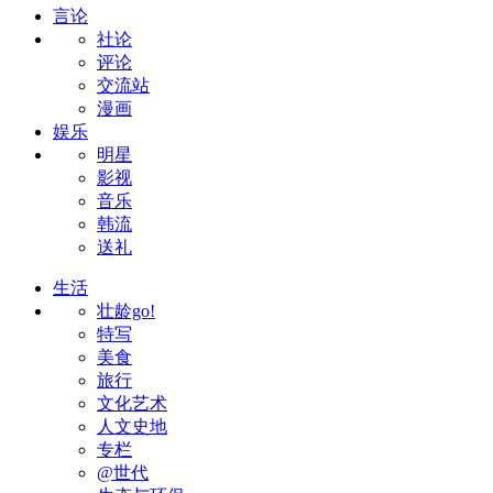
言论
社论
评论
交流站
漫画
娱乐
明星
影视
音乐
韩流
送礼
生活
壮龄go!
特写
美食
旅行
文化艺术
人文史地
专栏
@世代