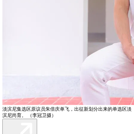
淡滨尼集选区原议员朱倍庆单飞，出征新划分出来的单选区淡
滨尼尚育。 （李冠卫摄）