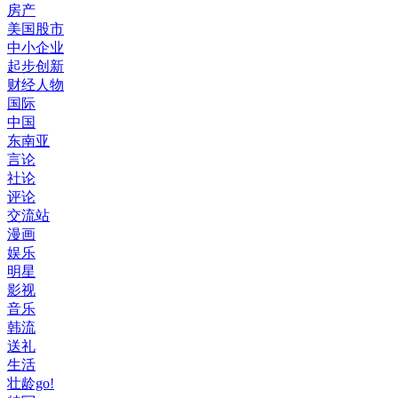
房产
美国股市
中小企业
起步创新
财经人物
国际
中国
东南亚
言论
社论
评论
交流站
漫画
娱乐
明星
影视
音乐
韩流
送礼
生活
壮龄go!