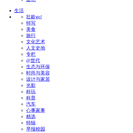
生活
壮龄go!
特写
美食
旅行
文化艺术
人文史地
专栏
@世代
生态与环保
时尚与美容
设计与家居
光影
科玩
科普
汽车
心事家事
精选
特辑
早报校园