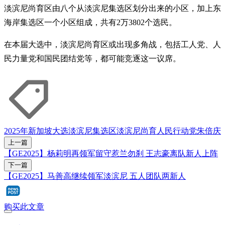
淡滨尼尚育区由八个从淡滨尼集选区划分出来的小区，加上东
海岸集选区一个小区组成，共有2万3802个选民。
在本届大选中，淡滨尼尚育区或出现多角战，包括工人党、人
民力量党和国民团结党等，都可能竞逐这一议席。
2025年新加坡大选
淡滨尼集选区
淡滨尼尚育
人民行动党
朱倍庆
上一篇
【GE2025】杨莉明再领军留守惹兰勿刹 王志豪离队新人上阵
下一篇
【GE2025】马善高继续领军淡滨尼 五人团队两新人
购买此文章