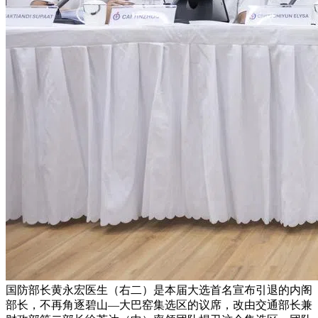
国防部长黄永宏医生（右二）是本届大选首名宣布引退的内阁
部长，不再角逐碧山—大巴窑集选区的议席，改由交通部长兼