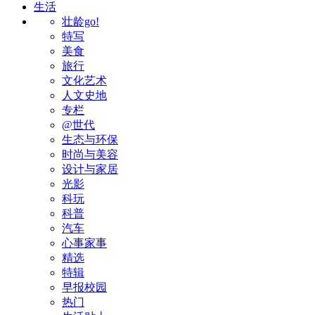
生活
壮龄go!
特写
美食
旅行
文化艺术
人文史地
专栏
@世代
生态与环保
时尚与美容
设计与家居
光影
科玩
科普
汽车
心事家事
精选
特辑
早报校园
热门