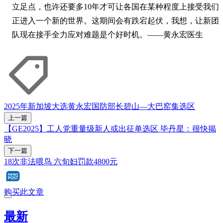
立足点，也许还要多10年才可让各国在某种程度上接受我们
正进入一个新的世界。这期间会有跌宕起伏，我想，让新团
队现在接手全力应对难题是个好时机。——黄永宏医生
2025年新加坡大选
黄永宏
国防部长
碧山—大巴窑集选区
上一篇
【GE2025】工人党重量级新人或出征单选区 毕丹星：很快揭
晓
下一篇
18次非法喂鸟 六旬妇罚款4800元
购买此文章
最新