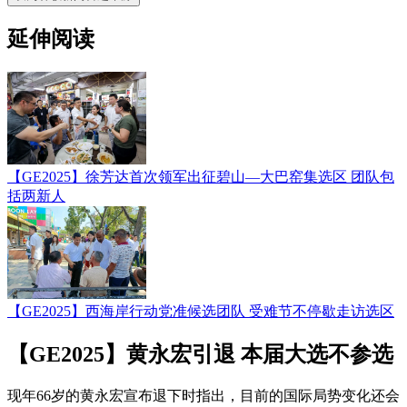
延伸阅读
【GE2025】徐芳达首次领军出征碧山—大巴窑集选区 团队包
括两新人
【GE2025】西海岸行动党准候选团队 受难节不停歇走访选区
【GE2025】黄永宏引退 本届大选不参选
现年66岁的黄永宏宣布退下时指出，目前的国际局势变化还会