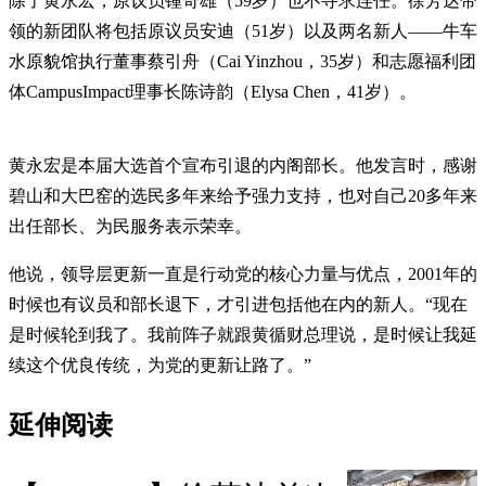
除了黄永宏，原议员锺奇雄（59岁）也不寻求连任。徐芳达带
领的新团队将包括原议员安迪（51岁）以及两名新人——牛车
水原貌馆执行董事蔡引舟（Cai Yinzhou，35岁）和志愿福利团
体CampusImpact理事长陈诗韵（Elysa Chen，41岁）。
黄永宏是本届大选首个宣布引退的内阁部长。他发言时，感谢
碧山和大巴窑的选民多年来给予强力支持，也对自己20多年来
出任部长、为民服务表示荣幸。
他说，领导层更新一直是行动党的核心力量与优点，2001年的
时候也有议员和部长退下，才引进包括他在内的新人。“现在
是时候轮到我了。我前阵子就跟黄循财总理说，是时候让我延
续这个优良传统，为党的更新让路了。”
延伸阅读