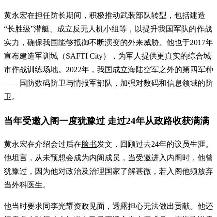
黄永宏在担任防长期间，积极推动武装部队转型，包括建造
“长胜级”潜艇、成立反无人机小组等，以提升我国军队的作战
实力，确保我国能够抵御不断演变的外来威胁。他也于2017年
宣布建造军训城（SAFTI City），为军人提供更真实的综合城
市作战训练场地。2022年，我国成立海陆空军之外的第四军种
——国防数码防卫与情报军部队，加强对数码和信息领域的防
卫。
当年受邀入阁一度犹豫过 走过24年从政路收获满满
黄永宏在介绍会过后在
脸书
发文，回顾过去24年的议员生涯。
他坦言，从未预想会成为内阁成员，当受邀进入内阁时，他曾
犹豫过，因为他对政治及治理国家了解甚微，若入阁他须放弃
当外科医生。
他当时要求同李光耀资政见面，透露担心无法做出贡献。他还