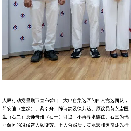
人民行动党星期五宣布碧山—大巴窑集选区的四人竞选团队，
即安迪（左起）、蔡引舟、陈诗韵及徐芳达。原议员黄永宏医
生（右二）及锺奇雄（右一）引退，不再寻求连任。右三为玛
丽蒙区的准候选人颜晓芳。七人合照后，黄永宏和锺奇雄先行