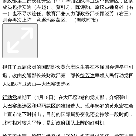
财政部第二部长徐芳达（中）率领团队捍卫这个集选区，团队
成员包括安迪（左起）、蔡引舟、陈诗韵。原议员锺奇雄（右
一）也不寻求连任。教育部兼人力部政务部长颜晓芳（右三）
则会再次上阵，竞逐玛丽蒙区。 （海峡时报）
担任了五届议员的国防部长黄永宏医生将在
本届国会选举
中引
退，改由交通部长兼财政部第二部长
徐芳达
率领人民行动党四
人团队捍卫
碧山—大巴窑集选区
。
行动党
星期五（4月18日）在大巴窑2巷的党支部，介绍碧山—
大巴窑集选区和玛丽蒙区的准候选人。现年66岁的黄永宏在会
上宣布退下时指出，目前的国际局势变化还会持续一段时间，
此时相对较为平静，是新政府团队上阵的好时机。