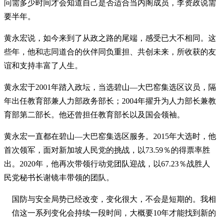
问需多少时间才会知道自己是否适合当内阁成员，李资政说需
要半年。
黄永宏说，如今来到了从政之路的尾端，感受已大不相同。这
些年，他和志同道合的伙伴同负重担、共创未来，所收获的友
谊和支持丰富了人生。
黄永宏于2001年踏入政坛，当选碧山—大巴窑集选区议员，隔
年出任教育部兼人力部政务部长；2004年擢升为人力部长兼教
育部第二部长。他还曾担任教育部长以及国会领袖。
黄永宏一直都在碧山—大巴窑集选区服务。2015年大选时，他
首次领军，面对新加坡人民党的挑战，以73.59％的得票率胜
出。2020年，他再次带领行动党团队迎战，以67.23％战胜人
民党秘书长谢镜丰带领的团队。
国防与安全局势已经改变，变化很大，不会是短期的。我相
信这一系列变化会持续一段时间，大概要10年才能找到新的