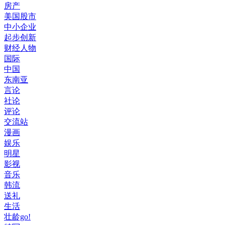
房产
美国股市
中小企业
起步创新
财经人物
国际
中国
东南亚
言论
社论
评论
交流站
漫画
娱乐
明星
影视
音乐
韩流
送礼
生活
壮龄go!