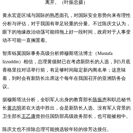
离开。（叶振忠摄）
黄永宏是区域与国际的熟悉面孔，对国际安全形势向来有理性
分析与评估，对于我国有举足轻重的分量。不过陈庆文认为，
眼下的地缘政治动荡可能得拖上好一段时间，政府对于人事变
动不可能一直搁置着。
智库铄翼国际事务高级分析师穆斯塔法博士（Mustafa
Izzuddin）相信，总理黄循财已在考虑新防长的人选，到5月底
香格里拉对话举行前，有足够时间敲定新内阁名单；这意味
着，到时会有新防长出席这个每年在我国召开的亚洲防务会
议。
据穆斯塔法分析，全职军人出身的教育部长
陈振声
和职总秘书
长
黄志明
若在大选中胜出，会是新防长人选。没有军人背景的
卫生部长
王乙康
曾担任国防部高级政务部长，也可能被相中。
陈庆文也不排除总理可能挑选较年轻的徐芳达接任。