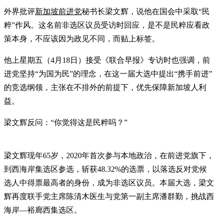
外界批评
新加坡前进党
秘书长梁文辉，说他在国会中采取“民
粹”作风。这名前非选区议员受访时回应，是不是民粹应看政
策本身，不应该因为政见不同，而贴上标签。
他上星期五（4月18日）接受《联合早报》专访时也强调，前
进党坚持“为国为民”的理念，在这一届大选中提出“携手前进”
的竞选纲领，主张在不排外的前提下，优先保障新加坡人利
益。
梁文辉反问：“你觉得这是民粹吗？”
梁文辉现年65岁，2020年首次参与本地政治，在前进党旗下，
到西海岸集选区参选，斩获48.32%的选票，以落选反对党候
选人中得票最高者的身份，成为非选区议员。本届大选，梁文
辉再度联手党主席陈清木医生与党第一副主席潘群勤，挑战西
海岸—裕廊西集选区。