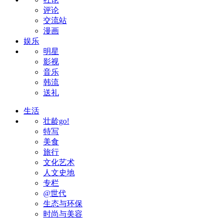
评论
交流站
漫画
娱乐
明星
影视
音乐
韩流
送礼
生活
壮龄go!
特写
美食
旅行
文化艺术
人文史地
专栏
@世代
生态与环保
时尚与美容