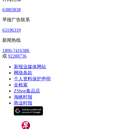
63883838
早报广告联系
63196319
新闻热线
1800-7416388
或
92288736
新报业媒体网站
网络条款
个人资料保护声明
全检索
ZShop集品店
海峡时报
商业时报