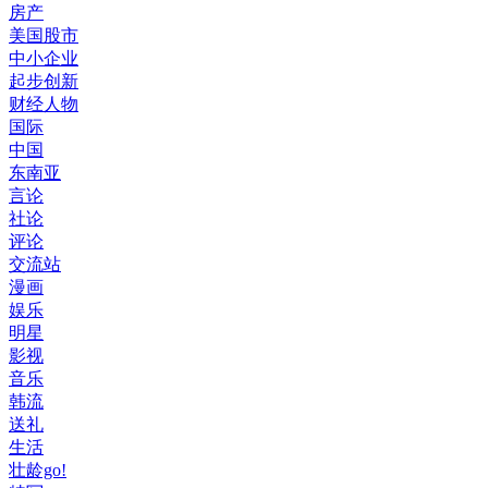
房产
美国股市
中小企业
起步创新
财经人物
国际
中国
东南亚
言论
社论
评论
交流站
漫画
娱乐
明星
影视
音乐
韩流
送礼
生活
壮龄go!